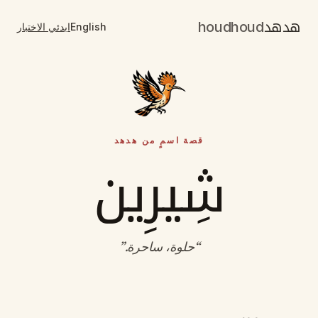
هدهد
houdhoud
English
ابدئي الاختبار
قصة اسمٍ من هدهد
شِيرِين
“
حلوة، ساحرة
.”