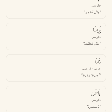
فارسي
“
مِثل القمر
.”
پَرِيسَا
فارسي
“
مثل الجنّية
.”
زَارَا
عربي · فارسي
“
أميرة؛ زهرة
.”
يَاسَمَن
فارسي
“
ياسَمين
.”