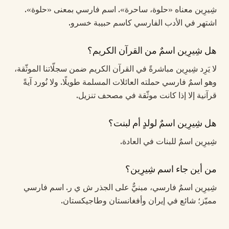
شِيرِين معناه «حلوة، ساحرة». اسم فارسي بمعنى «حلوة».
اشتهر في الأدب الفارسي كاسم حبيبة خسرو.
هل شِيرِين اسمٌ من القرآن الكريم؟
لا يَرِد شِيرِين مباشرةً في القرآن الكريم ضمن سجلّاتنا الموثّقة،
وهو اسمٌ فارسي حملته العائلات المسلمة طويلًا. ولا نُورد آيةً
قرآنية إلا إذا كانت موثّقة في مصحف تنزيل.
هل شِيرِين اسمٌ لولدٍ أم لبنت؟
شِيرِين اسمٌ للبنات في العادة.
من أين جاء اسم شِيرِين؟
شِيرِين اسمٌ فارسي، مبنيٌّ على الجذر ش ي ر. اسم فارسي
مميّز؛ شائع في إيران وأفغانستان وطاجيكستان.