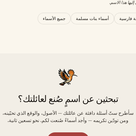
ليها هذا الاسم.
 فارسية
أسماء بنات مسلمة
جميع الأسماء
تبحثين عن اسمٍ صُنع لعائلتك؟
سأطرح ستّ أسئلة دافئة عن عائلتك — الأصول، والوقع الذي تحبّينه،
ومن تودّين تكريمه — وأجد أسماءً صُنعت لكم. نحو تسعين ثانية.