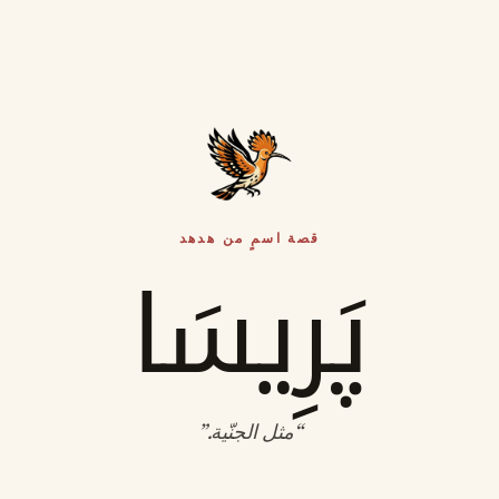
قصة اسمٍ من هدهد
پَرِيسَا
“
مثل الجنّية
.”