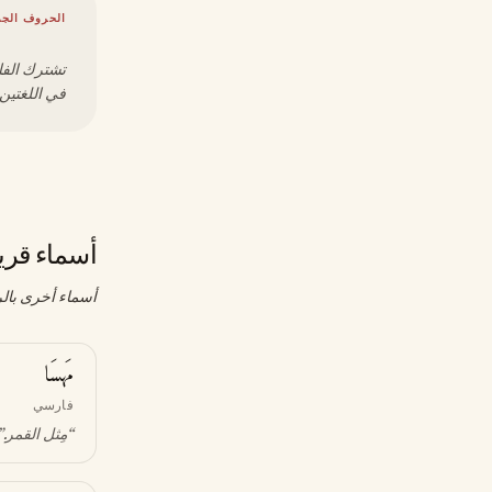
الحروف الجذ
تشترك الفا
في اللغتين
أسماء قري
أسماء أخرى بالر
مَهسَا
فارسي
“
مِثل القمر
.”