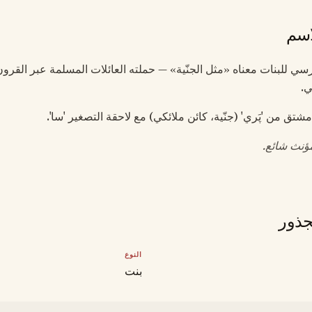
اسم
فارسي للبنات معناه «مثل الجنّية» — حملته العائلات المسلمة عبر القرو
ي.
تق من 'پَري' (جنّية، كائن ملائكي) مع لاحقة التصغير 'سا'.
نث شائع.
جذور
النوع
بنت