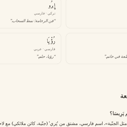
إِبرُو
تركي · فارسي
“
فن الرخامة؛ نمط السحاب
.”
رُؤْيَا
فارسي · عربي
َّعة في خاتم
.”
“
رؤيا، حلم
.”
عة
َرِيسَا؟
 «مثل الجنّية». اسم فارسي، مشتق من 'پَري' (جنّية، كائن ملائكي) مع لا