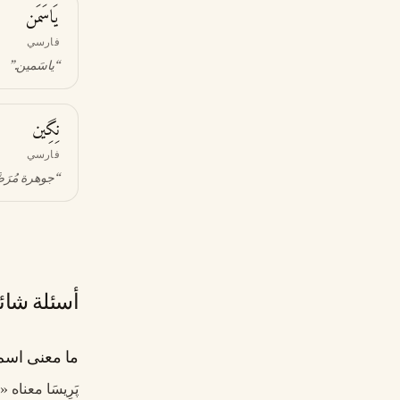
يَاسَمَن
فارسي
“
ياسَمين
.”
نِگِين
فارسي
“
جوهرة مُرَص
أسئلة شائ
ما معنى اسم پ
پَرِيسَا معناه