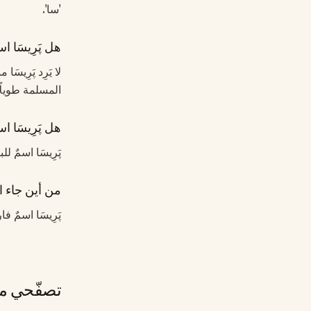
'سا'.
هل پَرِيسَا ا
لا يَرِد پَرِيس
المسلمة طويلًا.
هل پَرِيسَا اس
پَرِيسَا اسمٌ ل
من أين جاء اس
پَرِيسَا اسمٌ 
تصفّحي مج