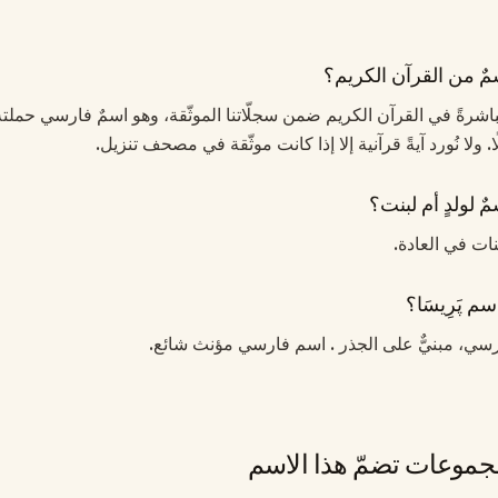
سمٌ من القرآن الكريم؟
َا مباشرةً في القرآن الكريم ضمن سجلّاتنا الموثّقة، وهو اسمٌ فارسي حملته
 ولا نُورد آيةً قرآنية إلا إذا كانت موثّقة في مصحف تنزيل.
مٌ لولدٍ أم لبنت؟
لبنات في العادة.
م پَرِيسَا؟
فارسي، مبنيٌّ على الجذر . اسم فارسي مؤنث شائع.
موعات تضمّ هذا الاسم