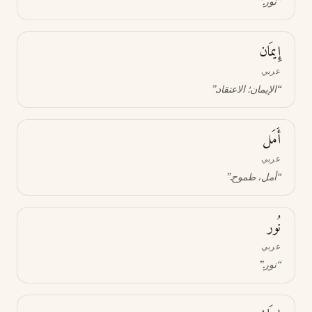
“
نور
.”
إِيمَان
عربي
“
الإيمان؛ الاعتقاد
.”
أَمَل
عربي
“
أمل، طموح
.”
نُور
عربي
“
نور
.”