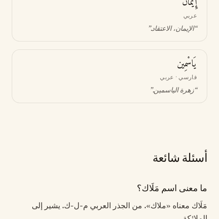
إِيمَان
عربي
“
الإيمان، الاعتقاد
.”
يَاسْمِين
فارسي · عربي
“
زهرة الياسمين
.”
أسئلة شائعة
ما معنى اسم مَلَاك؟
مَلَاك معناه «ملاك». من الجذر العربي م-ل-ك. يشير إلى
الملائكة.