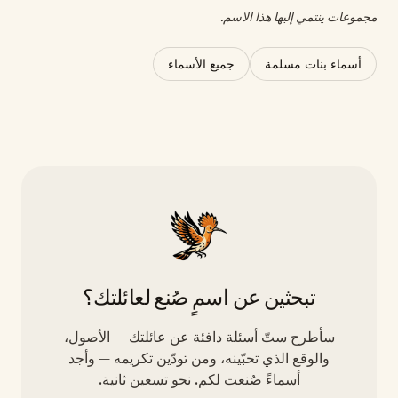
مجموعات ينتمي إليها هذا الاسم.
أسماء بنات مسلمة
جميع الأسماء
تبحثين عن اسمٍ صُنع لعائلتك؟
سأطرح ستّ أسئلة دافئة عن عائلتك — الأصول،
والوقع الذي تحبّينه، ومن تودّين تكريمه — وأجد
أسماءً صُنعت لكم. نحو تسعين ثانية.