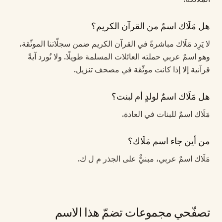
هل مَلَاك اسمٌ من القرآن الكريم؟
لا يَرِد مَلَاك مباشرةً في القرآن الكريم ضمن سجلّاتنا الموثّقة،
وهو اسمٌ عربي حملته العائلات المسلمة طويلًا. ولا نُورد آيةً
قرآنية إلا إذا كانت موثّقة في مصحف تنزيل.
هل مَلَاك اسمٌ لولدٍ أم لبنت؟
مَلَاك اسمٌ للبنات في العادة.
من أين جاء اسم مَلَاك؟
مَلَاك اسمٌ عربي، مبنيٌّ على الجذر م ل ك.
تصفّحي مجموعات تضمّ هذا الاسم