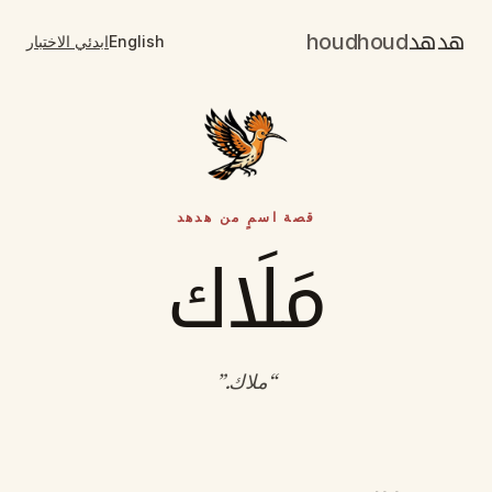
هدهد
houdhoud
English
ابدئي الاختبار
قصة اسمٍ من هدهد
مَلَاك
“
ملاك
.”