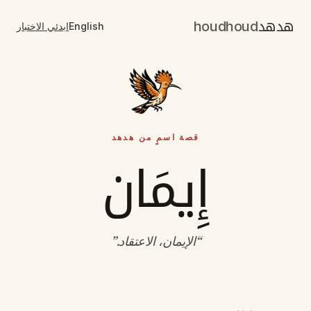
هدهد
houdhoud
English
ابدئي الاختبار
قصة اسمٍ من هدهد
إِيمَان
“
الإيمان، الاعتقاد
.”