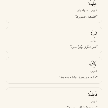
حَلِيمَة
عربي · سواحيلي
“
لطيفة، صبورة
.”
آسِيَة
عربي
“
مَن تُعزّي وتُواسي
.”
عَائِشَة
عربي
“
حيّة، مزدهرة، مليئة بالحياة
.”
فَاطِمَة
عربي
“
مَن تفطم؛ التي تمتنع
.”