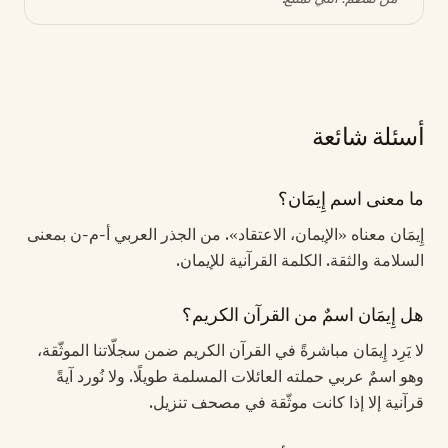
أسئلة شائعة
ما معنى اسم إِيمَان؟
إِيمَان معناه «الإيمان، الاعتقاد». من الجذر العربي أ-م-ن بمعنى
السلامة والثقة. الكلمة القرآنية للإيمان.
هل إِيمَان اسمٌ من القرآن الكريم؟
لا يَرِد إِيمَان مباشرةً في القرآن الكريم ضمن سجلّاتنا الموثّقة،
وهو اسمٌ عربي حملته العائلات المسلمة طويلًا. ولا نُورد آيةً
قرآنية إلا إذا كانت موثّقة في مصحف تنزيل.