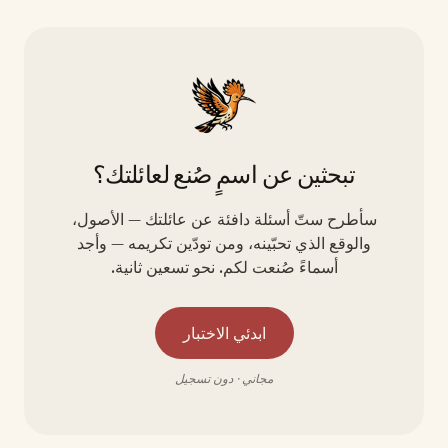
تبحثين عن اسمٍ صُنع لعائلتك؟
سأطرح ستّ أسئلة دافئة عن عائلتك — الأصول،
والوقع الذي تحبّينه، ومن تودّين تكريمه — وأجد
أسماءً صُنعت لكم. نحو تسعين ثانية.
ابدئي الاختبار
مجاني · دون تسجيل