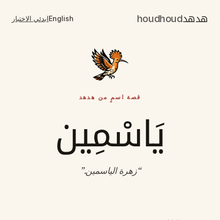
هدهد
houdhoud
English
ابدئي الاختبار
قصة اسمٍ من هدهد
يَاسْمِين
“
زهرة الياسمين
.”