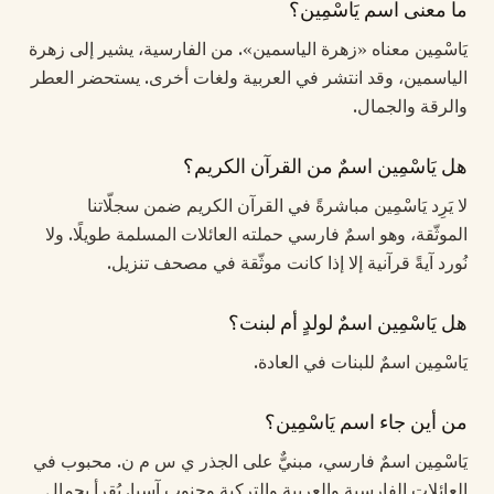
ما معنى اسم يَاسْمِين؟
يَاسْمِين معناه «زهرة الياسمين». من الفارسية، يشير إلى زهرة
الياسمين، وقد انتشر في العربية ولغات أخرى. يستحضر العطر
والرقة والجمال.
هل يَاسْمِين اسمٌ من القرآن الكريم؟
لا يَرِد يَاسْمِين مباشرةً في القرآن الكريم ضمن سجلّاتنا
الموثّقة، وهو اسمٌ فارسي حملته العائلات المسلمة طويلًا. ولا
نُورد آيةً قرآنية إلا إذا كانت موثّقة في مصحف تنزيل.
هل يَاسْمِين اسمٌ لولدٍ أم لبنت؟
يَاسْمِين اسمٌ للبنات في العادة.
من أين جاء اسم يَاسْمِين؟
يَاسْمِين اسمٌ فارسي، مبنيٌّ على الجذر ي س م ن. محبوب في
العائلات الفارسية والعربية والتركية وجنوب آسيا. يُقرأ بجمال