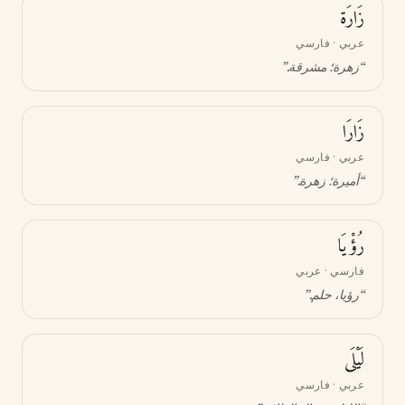
زَارَة
عربي · فارسي
“
زهرة؛ مشرقة
.”
زَارَا
عربي · فارسي
“
أميرة؛ زهرة
.”
رُؤْيَا
فارسي · عربي
“
رؤيا، حلم
.”
لَيْلَى
عربي · فارسي