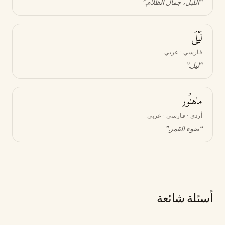
“
الليل، جمال الظلام
.”
لَيْلَى
فارسي · عربي
“
ليل
.”
ماهنُور
أردي · فارسي · عربي
“
ضوء القمر
.”
أسئلة شائعة