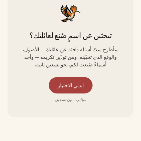
تبحثين عن اسمٍ صُنع لعائلتك؟
سأطرح ستّ أسئلة دافئة عن عائلتك — الأصول،
والوقع الذي تحبّينه، ومن تودّين تكريمه — وأجد
أسماءً صُنعت لكم. نحو تسعين ثانية.
ابدئي الاختبار
مجاني · دون تسجيل