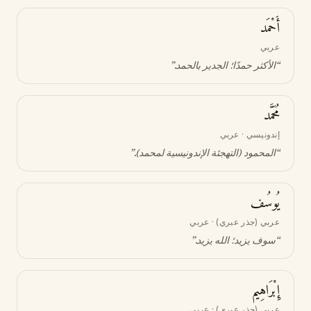
أَحْمَد
عربي
“
الأكثر حمدًا؛ الجدير بالحمد
.”
مُحَمَّد
إندونيسي · عربي
“
المحمود (التهجئة الإندونيسية لمحمد)
.”
يُوسُف
عربي (جذر عبري) · عربي
“
سوف يزيد؛ الله يزيد
.”
إِبْرَاهِيم
عربي (جذر عبري) · عربي