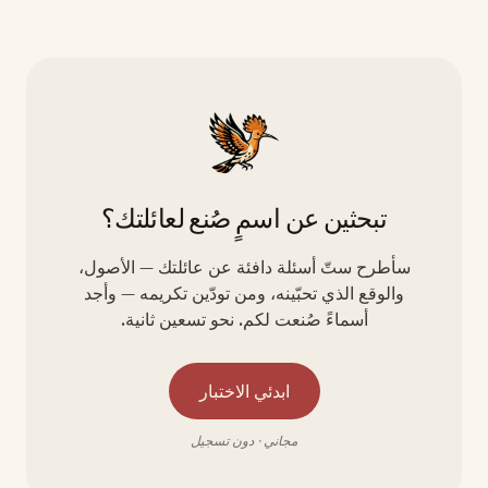
تبحثين عن اسمٍ صُنع لعائلتك؟
سأطرح ستّ أسئلة دافئة عن عائلتك — الأصول،
والوقع الذي تحبّينه، ومن تودّين تكريمه — وأجد
أسماءً صُنعت لكم. نحو تسعين ثانية.
ابدئي الاختبار
مجاني · دون تسجيل