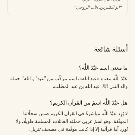
“
أبو الكثيرين؛ الأب الروحي
.”
أسئلة شائعة
ما معنى اسم عَبْدُ اللَّه؟
عَبْدُ اللَّه معناه «عبد الله». اسم مركّب من "عبد" و"الله". حمله
والد النبي ﷺ، عبد الله بن عبد المطلب.
هل عَبْدُ اللَّه اسمٌ من القرآن الكريم؟
لا يَرِد عَبْدُ اللَّه مباشرةً في القرآن الكريم ضمن سجلّاتنا
الموثّقة، وهو اسمٌ عربي حملته العائلات المسلمة طويلًا. ولا
نُورد آيةً قرآنية إلا إذا كانت موثّقة في مصحف تنزيل.