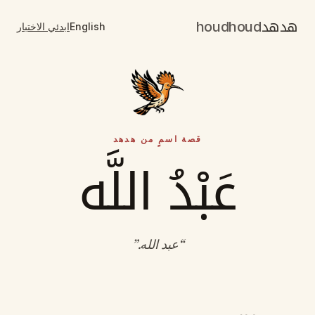
هدهد
houdhoud
English
ابدئي الاختبار
قصة اسمٍ من هدهد
عَبْدُ اللَّه
“
عبد الله
.”