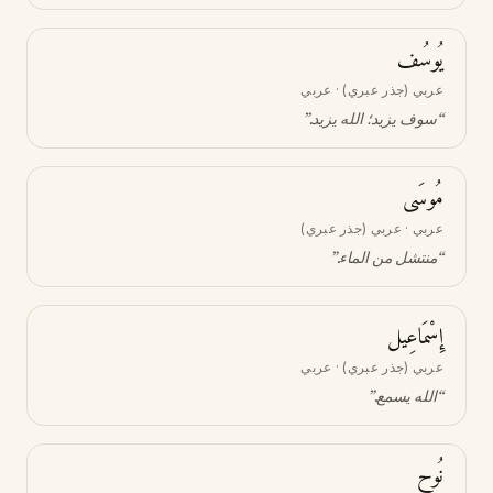
يُوسُف
عربي (جذر عبري) · عربي
“
سوف يزيد؛ الله يزيد
.”
مُوسَى
عربي · عربي (جذر عبري)
“
منتشل من الماء
.”
إِسْمَاعِيل
عربي (جذر عبري) · عربي
“
الله يسمع
.”
نُوح