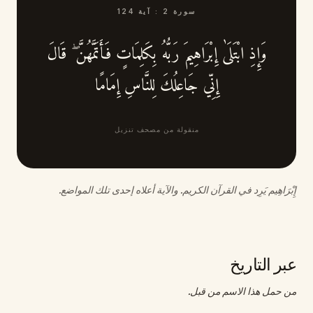
سورة
2
:
آية
124
وَإِذِ ابْتَلَىٰ إِبْرَاهِيمَ رَبُّهُ بِكَلِمَاتٍ فَأَتَمَّهُنَّ ۖ قَالَ
إِنِّي جَاعِلُكَ لِلنَّاسِ إِمَامًا
منقولة من مصحف تنزيل
إِبْرَاهِيم يَرِد في القرآن الكريم. والآية أعلاه إحدى تلك المواضع.
عبر التاريخ
من حمل هذا الاسم من قبل.