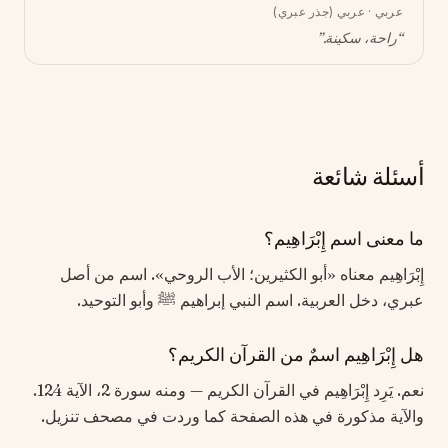
عربي · عربي (جذر عبري)
“
راحة، سكينة
.”
أسئلة شائعة
ما معنى اسم إِبْرَاهِيم؟
إِبْرَاهِيم معناه «أبو الكثيرين؛ الأب الروحي». اسم من أصل
عبري، دخل العربية. اسم النبي إبراهيم ﷺ وأبو التوحيد.
هل إِبْرَاهِيم اسمٌ من القرآن الكريم؟
نعم. يَرِد إِبْرَاهِيم في القرآن الكريم — ومنه سورة 2، الآية 124.
والآية مذكورة في هذه الصفحة كما وردت في مصحف تنزيل.