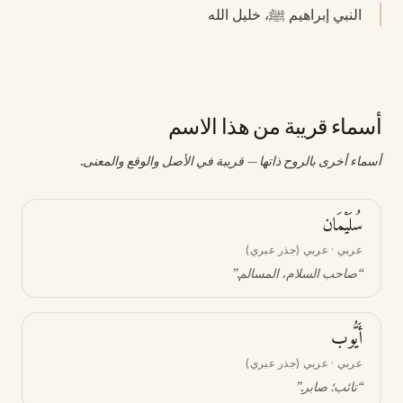
النبي إبراهيم ﷺ، خليل الله
أسماء قريبة من هذا الاسم
أسماء أخرى بالروح ذاتها — قريبة في الأصل والوقع والمعنى.
سُلَيْمَان
عربي · عربي (جذر عبري)
“
صاحب السلام، المسالم
.”
أَيُّوب
عربي · عربي (جذر عبري)
“
تائب؛ صابر
.”