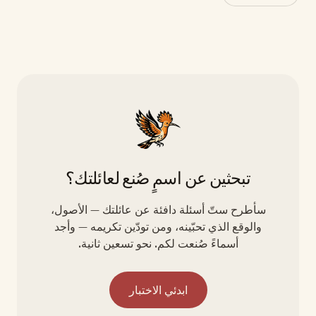
تبحثين عن اسمٍ صُنع لعائلتك؟
سأطرح ستّ أسئلة دافئة عن عائلتك — الأصول،
والوقع الذي تحبّينه، ومن تودّين تكريمه — وأجد
أسماءً صُنعت لكم. نحو تسعين ثانية.
ابدئي الاختبار