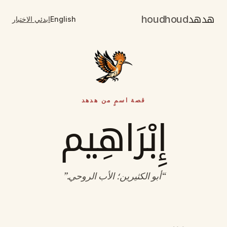
هدهد
houdhoud
English
ابدئي الاختبار
قصة اسمٍ من هدهد
إِبْرَاهِيم
“
أبو الكثيرين؛ الأب الروحي
.”