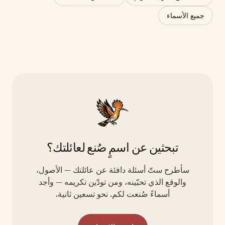
جميع الأسماء
تبحثين عن اسمٍ صُنع لعائلتك؟
سأطرح ستّ أسئلة دافئة عن عائلتك — الأصول،
والوقع الذي تحبّينه، ومن تودّين تكريمه — وأجد
أسماءً صُنعت لكم. نحو تسعين ثانية.