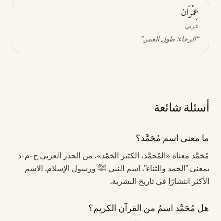
عِمْرَان
عربي
“
الرخاء؛ طول العمر
.”
أسئلة شائعة
ما معنى اسم مُحَمَّد؟
مُحَمَّد معناه «المُحمَّد، الكثير الحَمْد». من الجذر العربي ح-م-د
بمعنى "الحمد والثناء". اسم النبي ﷺ ورسول الإسلام. الاسم
الأكثر انتشارًا في تاريخ البشرية.
هل مُحَمَّد اسمٌ من القرآن الكريم؟