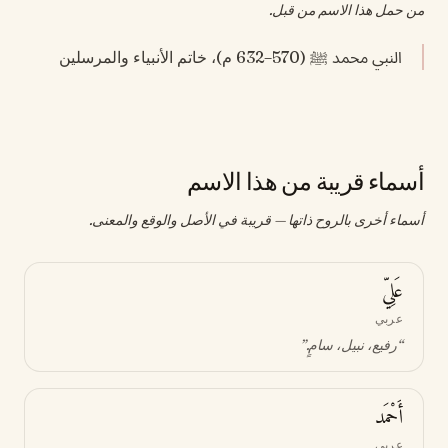
من حمل هذا الاسم من قبل.
النبي محمد ﷺ (570–632 م)، خاتم الأنبياء والمرسلين
أسماء قريبة من هذا الاسم
أسماء أخرى بالروح ذاتها — قريبة في الأصل والوقع والمعنى.
عَلِيّ
عربي
“
رفيع، نبيل، سامٍ
.”
أَحْمَد
عربي