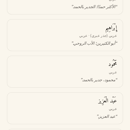
“
الأكثر حمدًا؛ الجدير بالحمد
.”
إِبْرَاهِيم
عربي (جذر عبري) · عربي
“
أبو الكثيرين؛ الأب الروحي
.”
مَحْمُود
عربي
“
محمود، جدير بالحمد
.”
عَبْد الْعَزِيز
عربي
“
عبد العزيز
.”