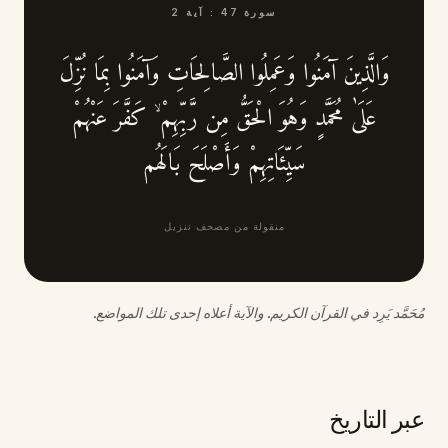
سورة
47
:
آية
2
وَالَّذِينَ آمَنُوا وَعَمِلُوا الصَّالِحَاتِ وَآمَنُوا بِمَا نُزِّلَ
عَلَىٰ مُحَمَّدٍ وَهُوَ الْحَقُّ مِن رَّبِّهِمْ ۙ كَفَّرَ عَنْهُمْ
سَيِّئَاتِهِمْ وَأَصْلَحَ بَالَهُم
منقولة من مصحف تنزيل
مُحَمَّد يَرِد في القرآن الكريم. والآية أعلاه إحدى تلك المواضع.
عبر التاريخ