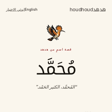
هدهد
houdhoud
English
ابدئي الاختبار
قصة اسمٍ من هدهد
مُحَمَّد
“
المُحمَّد، الكثير الحَمْد
.”