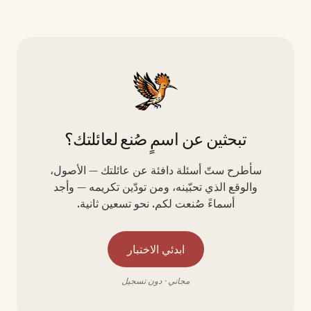
تبحثين عن اسمٍ صُنع لعائلتك؟
سأطرح ستّ أسئلة دافئة عن عائلتك — الأصول،
والوقع الذي تحبّينه، ومن تودّين تكريمه — وأجد
أسماءً صُنعت لكم. نحو تسعين ثانية.
ابدئي الاختبار
مجاني · دون تسجيل