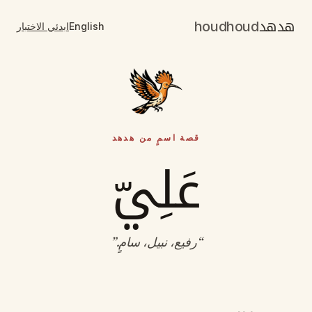
هدهد
houdhoud
English
ابدئي الاختبار
قصة اسمٍ من هدهد
عَلِيّ
“
رفيع، نبيل، سامٍ
.”