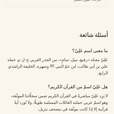
أسئلة شائعة
ما معنى اسم عَلِيّ؟
عَلِيّ معناه «رفيع، نبيل، سامٍ». من الجذر العربي ع-ل-و. حمله
علي بن أبي طالب، ابن عمّ النبي ﷺ وصهره، الخليفة الراشدي
الرابع.
هل عَلِيّ اسمٌ من القرآن الكريم؟
لا يَرِد عَلِيّ مباشرةً في القرآن الكريم ضمن سجلّاتنا الموثّقة،
وهو اسمٌ عربي حملته العائلات المسلمة طويلًا. ولا نُورد آيةً
قرآنية إلا إذا كانت موثّقة في مصحف تنزيل.