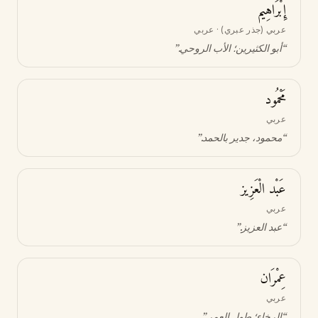
إِبْرَاهِيم
عربي (جذر عبري) · عربي
“
أبو الكثيرين؛ الأب الروحي
.”
مَحْمُود
عربي
“
محمود، جدير بالحمد
.”
عَبْد الْعَزِيز
عربي
“
عبد العزيز
.”
عِمْرَان
عربي
“
الرخاء؛ طول العمر
.”