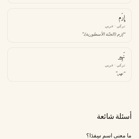
إِرَم
تركي · عربي
“
إرَم (الجنّة الأسطورية)
.”
نَهِير
تركي · عربي
“
نهر
.”
أسئلة شائعة
ما معنى اسم سِفدَا؟