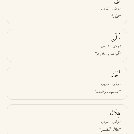
لَيْلَى
تركي · عربي
“
ليل
.”
سَلْمَى
تركي · عربي
“
آمنة، مسالمة
.”
أَسْمَاء
تركي · عربي
“
سامية، رفيعة
.”
هِلَال
تركي · عربي
“
هلال القمر
.”