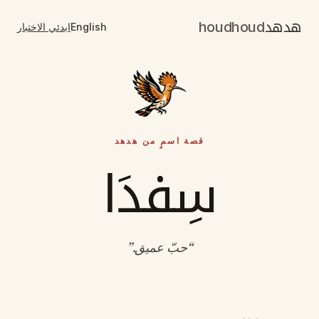
هدهد
houdhoud
English
ابدئي الاختبار
قصة اسمٍ من هدهد
سِفدَا
“
حبّ عميق
.”