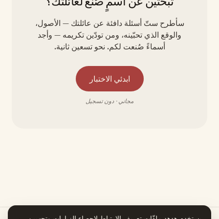
تبحثين عن اسمٍ صُنع لعائلتك؟
سأطرح ستّ أسئلة دافئة عن عائلتك — الأصول،
والوقع الذي تحبّينه، ومن تودّين تكريمه — وأجد
أسماءً صُنعت لكم. نحو تسعين ثانية.
ابدئي الاختبار
مجاني · دون تسجيل
يستخدم هدهد ملفّات تعريف الارتباط لإحصاء الزيارات وتحسين