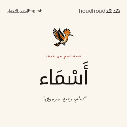
هدهد
houdhoud
English
ابدئي الاختبار
قصة اسمٍ من هدهد
أَسْمَاء
“
سامٍ، رفيع، مرموق
.”