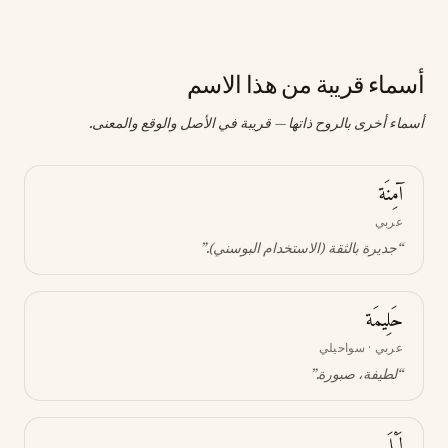
أسماء قريبة من هذا الاسم
أسماء أخرى بالروح ذاتها — قريبة في الأصل والوقع والمعنى.
آمِنَة
عربي
“
جديرة بالثقة (الاستخدام البوسني)
.”
حَلِيمَة
عربي · سواحيلي
“
لطيفة، صبورة
.”
لَيْلَى