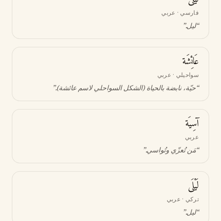
فارسي · عربي
“
ليل
.”
عَائِشَة
سواحيلي · عربي
“
حيّة، نابضة بالحياة (الشكل السواحلي لاسم عائشة)
.”
آسِيَة
عربي
“
مَن تُعزّي وتُواسي
.”
لَيْلَى
تركي · عربي
“
ليل
.”