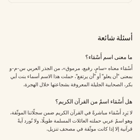
أسئلة شائعة
ما معنى اسم أَسْمَاء؟
أَسْمَاء معناه «سامٍ، رفيع، مرموق». من الجذر العربي س-م-و
بمعنى "أن يعلو" أو "أن يرتفع". حملت هذا الاسم أسماء بنت أبي
بكر، الصحابية الجليلة المعروفة بشجاعتها خلال الهجرة.
هل أَسْمَاء اسمٌ من القرآن الكريم؟
لا يَرِد أَسْمَاء مباشرةً في القرآن الكريم ضمن سجلّاتنا الموثّقة،
وهو اسمٌ عربي حملته العائلات المسلمة طويلًا. ولا نُورد آيةً
قرآنية إلا إذا كانت موثّقة في مصحف تنزيل.