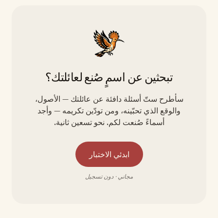
تبحثين عن اسمٍ صُنع لعائلتك؟
سأطرح ستّ أسئلة دافئة عن عائلتك — الأصول،
والوقع الذي تحبّينه، ومن تودّين تكريمه — وأجد
أسماءً صُنعت لكم. نحو تسعين ثانية.
ابدئي الاختبار
مجاني · دون تسجيل