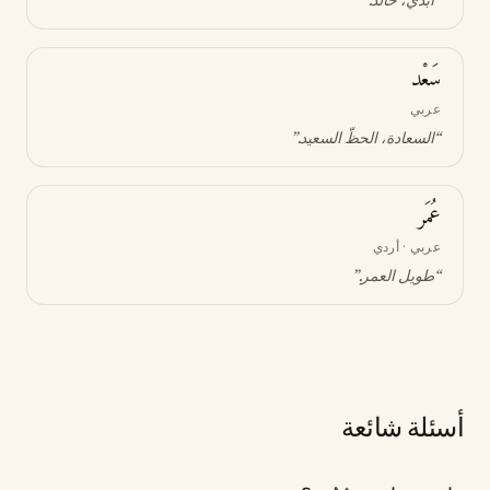
“
أبدي، خالد
.”
سَعْد
عربي
“
السعادة، الحظّ السعيد
.”
عُمَر
عربي · أردي
“
طويل العمر
.”
أسئلة شائعة