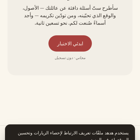
سأطرح ستّ أسئلة دافئة عن عائلتك — الأصول،
والوقع الذي تحبّينه، ومن تودّين تكريمه — وأجد
أسماءً صُنعت لكم. نحو تسعين ثانية.
ابدئي الاختبار
مجاني · دون تسجيل
يستخدم هدهد ملفّات تعريف الارتباط لإحصاء الزيارات وتحسين
الموقع.
اعرفي المزيد
.