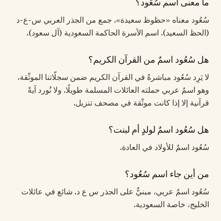
ما معنى اسم سُعُود؟
سُعُود معناه «حظوظ سعيدة». جمع من الجذر العربي س-ع-د
(الحظ السعيد). اسم الأسرة الحاكمة السعودية (آل سعود).
هل سُعُود اسمٌ من القرآن الكريم؟
لا يَرِد سُعُود مباشرةً في القرآن الكريم ضمن سجلّاتنا الموثّقة،
وهو اسمٌ عربي حملته العائلات المسلمة طويلًا. ولا نُورد آيةً
قرآنية إلا إذا كانت موثّقة في مصحف تنزيل.
هل سُعُود اسمٌ لولدٍ أم لبنت؟
سُعُود اسمٌ للأولاد في العادة.
من أين جاء اسم سُعُود؟
سُعُود اسمٌ عربي، مبنيٌّ على الجذر س ع د. شائع في عائلات
الخليج، خاصة السعودية.