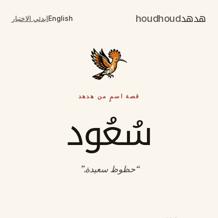
هدهد
houdhoud
English
ابدئي الاختبار
قصة اسمٍ من هدهد
سُعُود
“
حظوظ سعيدة
.”