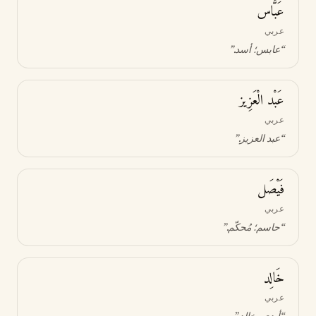
عَبَّاس
عربي
“
عابس؛ أسد
.”
عَبْد الْعَزِيز
عربي
“
عبد العزيز
.”
فَيْصَل
عربي
“
حاسم؛ مُحكّم
.”
خَالِد
عربي