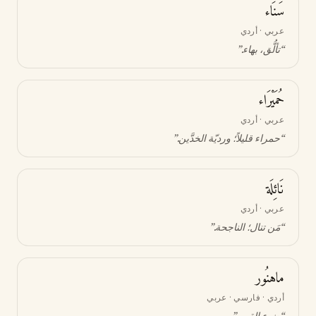
سَنَاء
عربي · أردي
“
تألُّق، بهاء
.”
حُمَيْرَاء
عربي · أردي
“
حمراء قليلاً؛ ورديّة الخدَّين
.”
نَائِلَة
عربي · أردي
“
مَن تنال؛ الناجحة
.”
ماهنُور
أردي · فارسي · عربي