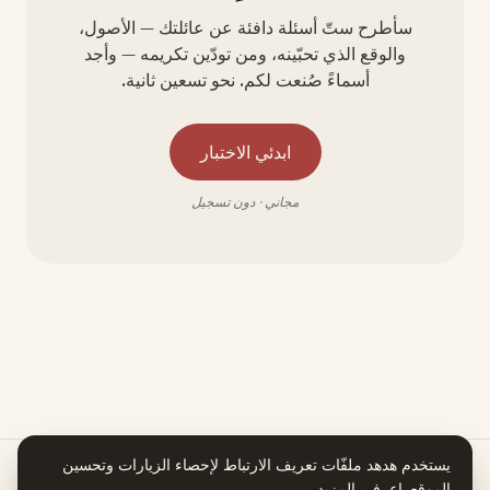
سأطرح ستّ أسئلة دافئة عن عائلتك — الأصول،
والوقع الذي تحبّينه، ومن تودّين تكريمه — وأجد
أسماءً صُنعت لكم. نحو تسعين ثانية.
ابدئي الاختبار
مجاني · دون تسجيل
يستخدم هدهد ملفّات تعريف الارتباط لإحصاء الزيارات وتحسين
الموقع.
اعرفي المزيد
.