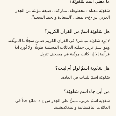
ما معنى اسم سَعْدِيَة؟
سَعْدِيَة معناه «محظوظة، مباركة». صيغة مؤنثة من الجذر
العربي س-ع-د بمعنى "السعادة والحظ السعيد".
هل سَعْدِيَة اسمٌ من القرآن الكريم؟
لا يَرِد سَعْدِيَة مباشرةً في القرآن الكريم ضمن سجلّاتنا الموثّقة،
وهو اسمٌ عربي حملته العائلات المسلمة طويلًا. ولا نُورد آيةً
قرآنية إلا إذا كانت موثّقة في مصحف تنزيل.
هل سَعْدِيَة اسمٌ لولدٍ أم لبنت؟
سَعْدِيَة اسمٌ للبنات في العادة.
من أين جاء اسم سَعْدِيَة؟
سَعْدِيَة اسمٌ عربي، مبنيٌّ على الجذر س ع د. شائع جداً في
العائلات الباكستانية والبنغلاديشية.