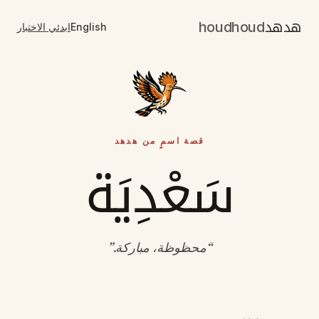
هدهد
houdhoud
English
ابدئي الاختبار
قصة اسمٍ من هدهد
سَعْدِيَة
“
محظوظة، مباركة
.”