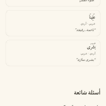
“
ضوء القمر
.”
عَلِينَا
عربي · أردي
“
ناعمة، رقيقة
.”
بُشْرَى
أردي · عربي
“
بشرى سارّة
.”
أسئلة شائعة