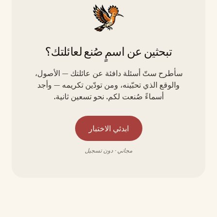
تبحثين عن اسمٍ صُنع لعائلتك؟
سأطرح ستّ أسئلة دافئة عن عائلتك — الأصول،
والوقع الذي تحبّينه، ومن تودّين تكريمه — وأجد
أسماءً صُنعت لكم. نحو تسعين ثانية.
ابدئي الاختبار
مجاني · دون تسجيل