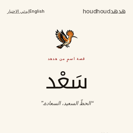
هدهد
houdhoud
English
ابدئي الاختبار
قصة اسمٍ من هدهد
سَعْد
“
الحظّ السعيد، السعادة
.”