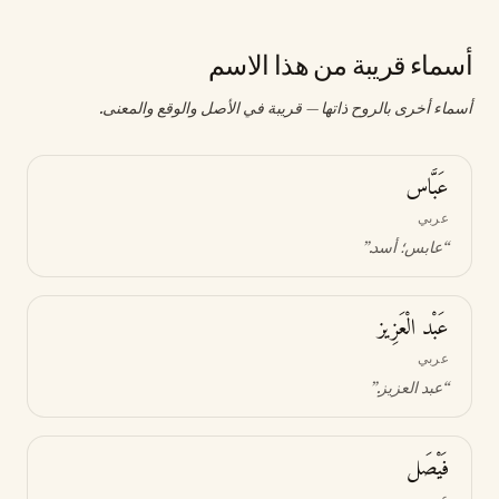
أسماء قريبة من هذا الاسم
أسماء أخرى بالروح ذاتها — قريبة في الأصل والوقع والمعنى.
عَبَّاس
عربي
“
عابس؛ أسد
.”
عَبْد الْعَزِيز
عربي
“
عبد العزيز
.”
فَيْصَل
عربي