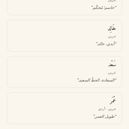
“
حاسم؛ مُحكّم
.”
خَالِد
عربي
“
أبدي، خالد
.”
سَعْد
عربي
“
السعادة، الحظّ السعيد
.”
عُمَر
عربي · أردي
“
طويل العمر
.”