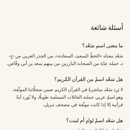
أسئلة شائعة
ما معنى اسم سَعْد؟
سَعْد معناه «الحظّ السعيد، السعادة». من الجذر العربي س-ع-
د. حمله عدّة من الصحابة البارزين من بينهم سعد بن أبي وقّاص.
هل سَعْد اسمٌ من القرآن الكريم؟
لا يَرِد سَعْد مباشرةً في القرآن الكريم ضمن سجلّاتنا الموثّقة،
وهو اسمٌ عربي حملته العائلات المسلمة طويلًا. ولا نُورد آيةً
قرآنية إلا إذا كانت موثّقة في مصحف تنزيل.
هل سَعْد اسمٌ لولدٍ أم لبنت؟