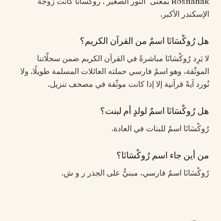
Roshanak بمعنى "النور الصغير". روكسانا كانت زوجة
الإسكندر الأكبر.
هل رُوكْسَانَا اسمٌ من القرآن الكريم؟
لا يَرِد رُوكْسَانَا مباشرةً في القرآن الكريم ضمن سجلّاتنا
الموثّقة، وهو اسمٌ فارسي حملته العائلات المسلمة طويلًا. ولا
نُورد آيةً قرآنية إلا إذا كانت موثّقة في مصحف تنزيل.
هل رُوكْسَانَا اسمٌ لولدٍ أم لبنت؟
رُوكْسَانَا اسمٌ للبنات في العادة.
من أين جاء اسم رُوكْسَانَا؟
رُوكْسَانَا اسمٌ فارسي، مبنيٌّ على الجذر ر و ش.