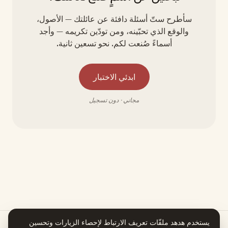
سأطرح ستّ أسئلة دافئة عن عائلتك — الأصول،
والوقع الذي تحبّينه، ومن تودّين تكريمه — وأجد
أسماءً صُنعت لكم. نحو تسعين ثانية.
ابدئي الاختبار
مجاني · دون تسجيل
يستخدم هدهد ملفّات تعريف الارتباط لإحصاء الزيارات وتحسين