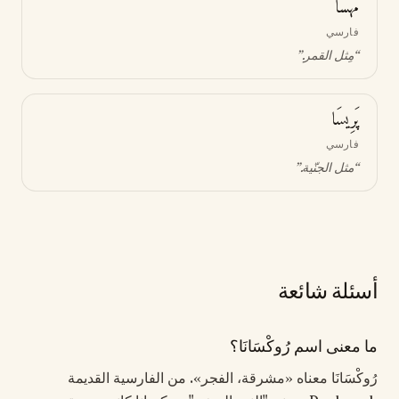
مَهسَا
فارسي
“
مِثل القمر
.”
پَرِيسَا
فارسي
“
مثل الجنّية
.”
أسئلة شائعة
ما معنى اسم رُوكْسَانَا؟
رُوكْسَانَا معناه «مشرقة، الفجر». من الفارسية القديمة