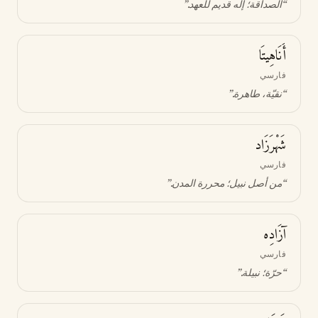
“
الصداقة؛ إله قديم للعهد
.”
أَنَاهِيتَا
فارسي
“
نقيّة، طاهرة
.”
شَهْرَزَاد
فارسي
“
من أصل نبيل؛ محررة المدن
.”
آزَادِه
فارسي
“
حرّة؛ نبيلة
.”