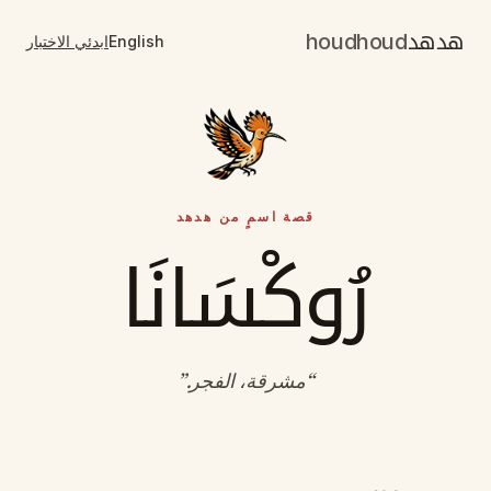
هدهد
houdhoud
English
ابدئي الاختبار
قصة اسمٍ من هدهد
رُوكْسَانَا
“
مشرقة، الفجر
.”