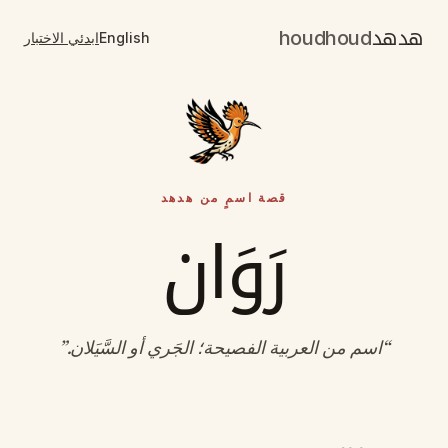
هدهد
houdhoud
English
ابدئي الاختبار
قصة اسمٍ من هدهد
رَوَان
“
اسم من العربية الفصيحة؛ الجَري أو السَّيَلان
.”