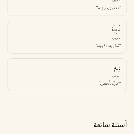
“
تحديق، رؤية
.”
نَادِيَة
عربي
“
مُنادِية، داعِية
.”
رِيم
عربي
“
غزال أبيض
.”
أسئلة شائعة