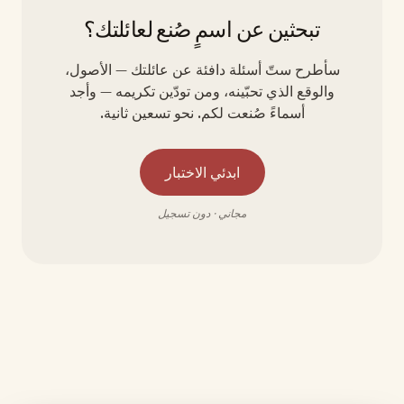
تبحثين عن اسمٍ صُنع لعائلتك؟
سأطرح ستّ أسئلة دافئة عن عائلتك — الأصول،
والوقع الذي تحبّينه، ومن تودّين تكريمه — وأجد
أسماءً صُنعت لكم. نحو تسعين ثانية.
ابدئي الاختبار
مجاني · دون تسجيل