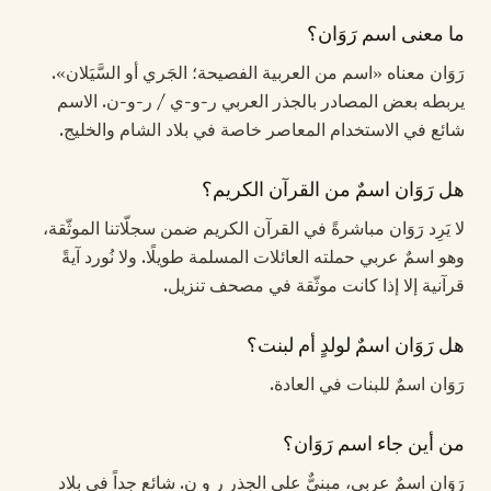
ما معنى اسم رَوَان؟
رَوَان معناه «اسم من العربية الفصيحة؛ الجَري أو السَّيَلان».
يربطه بعض المصادر بالجذر العربي ر-و-ي / ر-و-ن. الاسم
شائع في الاستخدام المعاصر خاصة في بلاد الشام والخليج.
هل رَوَان اسمٌ من القرآن الكريم؟
لا يَرِد رَوَان مباشرةً في القرآن الكريم ضمن سجلّاتنا الموثّقة،
وهو اسمٌ عربي حملته العائلات المسلمة طويلًا. ولا نُورد آيةً
قرآنية إلا إذا كانت موثّقة في مصحف تنزيل.
هل رَوَان اسمٌ لولدٍ أم لبنت؟
رَوَان اسمٌ للبنات في العادة.
من أين جاء اسم رَوَان؟
رَوَان اسمٌ عربي، مبنيٌّ على الجذر ر و ن. شائع جداً في بلاد