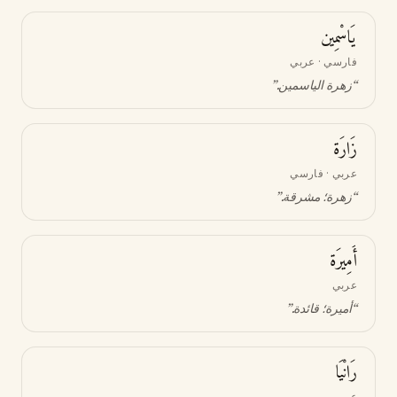
يَاسْمِين
فارسي · عربي
“
زهرة الياسمين
.”
زَارَة
عربي · فارسي
“
زهرة؛ مشرقة
.”
أَمِيرَة
عربي
“
أميرة؛ قائدة
.”
رَانْيَا
عربي