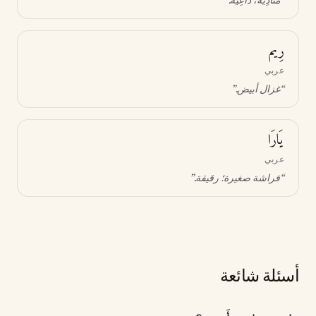
“
مُنادِية، داعِية
.”
رِيم
عربي
“
غزال أبيض
.”
يَارَا
عربي
“
فراشة صغيرة؛ رقيقة
.”
أسئلة شائعة