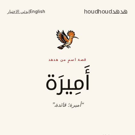
هدهد
houdhoud
English
ابدئي الاختبار
قصة اسمٍ من هدهد
أَمِيرَة
“
أميرة؛ قائدة
.”