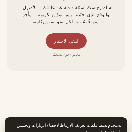
سأطرح ستّ أسئلة دافئة عن عائلتك — الأصول،
والوقع الذي تحبّينه، ومن تودّين تكريمه — وأجد
أسماءً صُنعت لكم. نحو تسعين ثانية.
ابدئي الاختبار
مجاني · دون تسجيل
يستخدم هدهد ملفّات تعريف الارتباط لإحصاء الزيارات وتحسين
الموقع.
اعرفي المزيد
.