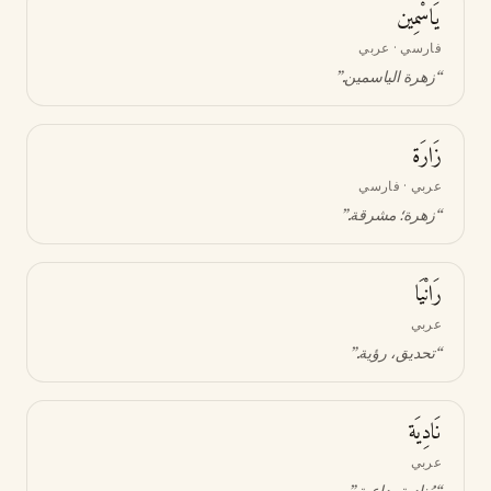
يَاسْمِين
فارسي · عربي
“
زهرة الياسمين
.”
زَارَة
عربي · فارسي
“
زهرة؛ مشرقة
.”
رَانْيَا
عربي
“
تحديق، رؤية
.”
نَادِيَة
عربي