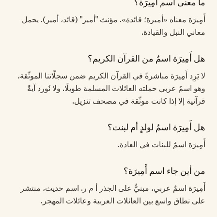
ما معنى اسم أَمِيرَة؟
أَمِيرَة معناه «أميرة؛ قائدة». مؤنث "أمير" (قائد، أمير). يحمل
معاني النبل والقيادة.
هل أَمِيرَة اسمٌ من القرآن الكريم؟
لا يَرِد أَمِيرَة مباشرةً في القرآن الكريم ضمن سجلّاتنا الموثّقة،
وهو اسمٌ عربي حملته العائلات المسلمة طويلًا. ولا نُورد آيةً
قرآنية إلا إذا كانت موثّقة في مصحف تنزيل.
هل أَمِيرَة اسمٌ لولدٍ أم لبنت؟
أَمِيرَة اسمٌ للبنات في العادة.
من أين جاء اسم أَمِيرَة؟
أَمِيرَة اسمٌ عربي، مبنيٌّ على الجذر أ م ر. اسم حديث، منتشر
على نطاق واسع بين العائلات العربية وعائلات المهجر.