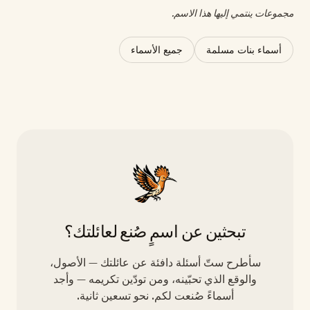
مجموعات ينتمي إليها هذا الاسم.
أسماء بنات مسلمة
جميع الأسماء
تبحثين عن اسمٍ صُنع لعائلتك؟
سأطرح ستّ أسئلة دافئة عن عائلتك — الأصول،
والوقع الذي تحبّينه، ومن تودّين تكريمه — وأجد
أسماءً صُنعت لكم. نحو تسعين ثانية.