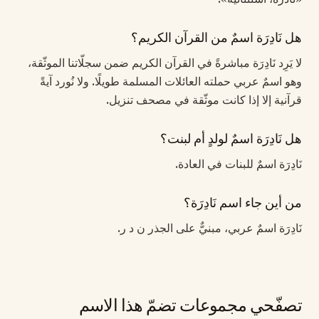
هل نَادِرَة اسمٌ من القرآن الكريم؟
لا يَرِد نَادِرَة مباشرةً في القرآن الكريم ضمن سجلّاتنا الموثّقة،
وهو اسمٌ عربي حملته العائلات المسلمة طويلًا. ولا نُورد آيةً
قرآنية إلا إذا كانت موثّقة في مصحف تنزيل.
هل نَادِرَة اسمٌ لولدٍ أم لبنت؟
نَادِرَة اسمٌ للبنات في العادة.
من أين جاء اسم نَادِرَة؟
نَادِرَة اسمٌ عربي، مبنيٌّ على الجذر ن د ر.
تصفّحي مجموعات تضمّ هذا الاسم