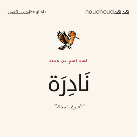
هدهد
houdhoud
English
ابدئي الاختبار
قصة اسمٍ من هدهد
نَادِرَة
“
نادرة، ثمينة
.”