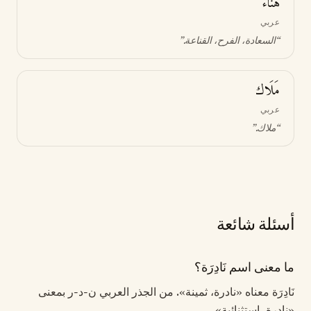
هَنَاء
عربي
“
السعادة، الفرح، القناعة
.”
مَلَاك
عربي
“
ملاك
.”
أسئلة شائعة
ما معنى اسم نَادِرَة؟
نَادِرَة معناه «نادرة، ثمينة». من الجذر العربي ن-د-ر بمعنى
«نادرة، استثنائية».