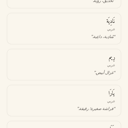
“
تحديق، رؤية
.”
نَادِيَة
عربي
“
مُنادِية، داعِية
.”
رِيم
عربي
“
غزال أبيض
.”
يَارَا
عربي
“
فراشة صغيرة؛ رقيقة
.”