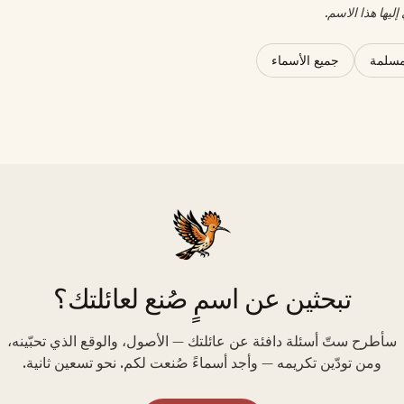
ليها هذا الاسم.
مسلمة
جميع الأسماء
تبحثين عن اسمٍ صُنع لعائلتك؟
سأطرح ستّ أسئلة دافئة عن عائلتك — الأصول، والوقع الذي تحبّينه،
ومن تودّين تكريمه — وأجد أسماءً صُنعت لكم. نحو تسعين ثانية.