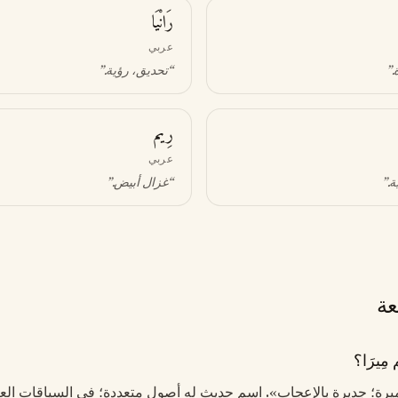
رَانْيَا
عربي
.”
“
تحديق، رؤية
.”
رِيم
عربي
ية
.”
“
غزال أبيض
.”
عة
ِيرَا؟
أميرة؛ جديرة بالإعجاب». اسم حديث له أصول متعددة؛ في السياقات العربي