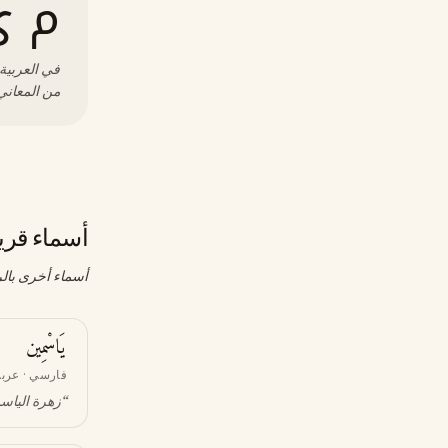
م ي
في العربية،
من المعاني 
أسماء قري
أسماء أخرى بالر
يَاسْمِين
فارسي · عرب
“
زهرة الياس