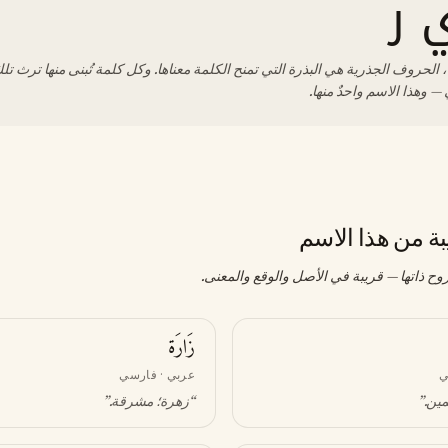
 ر
 الحروف الجذرية هي البذرة التي تمنح الكلمة معناها. وكل كلمة تُبنى منها ترث تلك
— وهذا الاسم واحدٌ منها.
بة من هذا الاسم
وح ذاتها — قريبة في الأصل والوقع والمعنى.
زَارَة
ي
عربي · فارسي
مين
.”
“
زهرة؛ مشرقة
.”