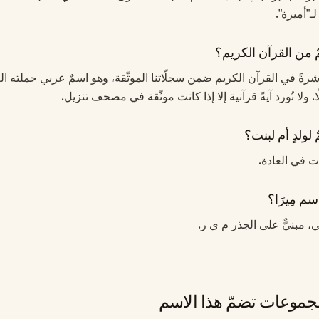
ـ"أميرة".
ٌ من القرآن الكريم؟
 مباشرةً في القرآن الكريم ضمن سجلّاتنا الموثّقة، وهو اسمٌ عربي حملته ال
 ولا نُورد آيةً قرآنية إلا إذا كانت موثّقة في مصحف تنزيل.
 لولدٍ أم لبنت؟
نات في العادة.
م مِيرَا؟
بي، مبنيٌّ على الجذر م ي ر.
موعات تضمّ هذا الاسم