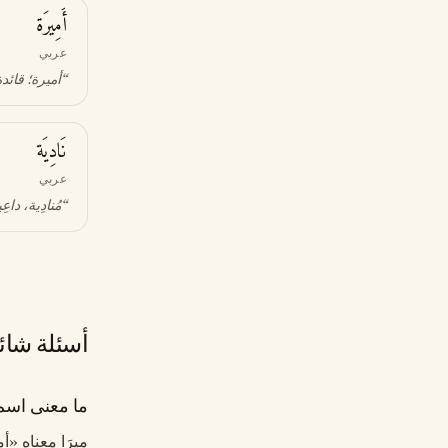
أَمِيرَة
عربي
“
أميرة؛ قائدة
نَادِيَة
عربي
“
مُنادِية، داعِ
أسئلة شائ
ما معنى اسم م
مِيرَا معناه «