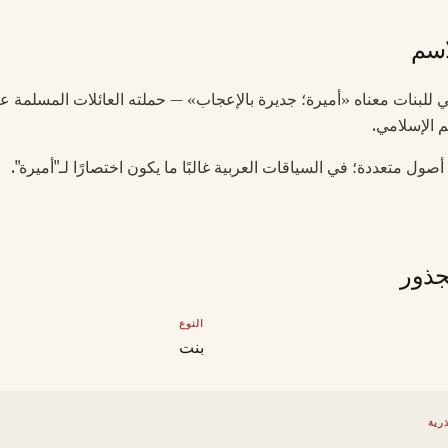
اسم
بي للبنات معناه «أميرة؛ جديرة بالإعجاب» — حملته العائلات المسلمة ع
م الإسلامي.
ول متعددة؛ في السياقات العربية غالبًا ما يكون اختصارًا لـ"أميرة".
جذور
النوع
بنت
رية