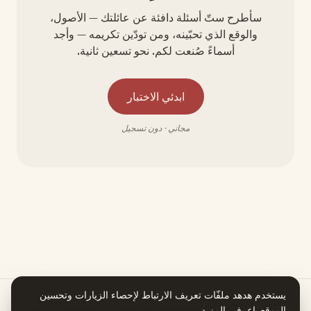
سأطرح ستّ أسئلة دافئة عن عائلتك — الأصول،
والوقع الذي تحبّينه، ومن تودّين تكريمه — وأجد
أسماءً صُنعت لكم. نحو تسعين ثانية.
ابدئي الاختبار
مجاني · دون تسجيل
يستخدم هدهد ملفّات تعريف الارتباط لإحصاء الزيارات وتحسين
الموقع.
اعرفي المزيد
.