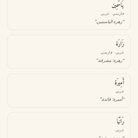
يَاسْمِين
فارسي · عربي
“
زهرة الياسمين
.”
زَارَة
عربي · فارسي
“
زهرة؛ مشرقة
.”
أَمِيرَة
عربي
“
أميرة؛ قائدة
.”
رَانْيَا
عربي