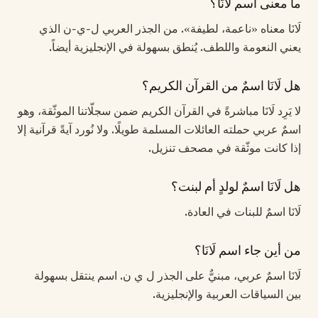
ما معنى اسم لَانَا؟
لَانَا معناه «ناعمة، لطيفة». من الجذر العربي ل-ي-ن الذي
يعني النعومة واللطف. يُنطق بسهولة في الإنجليزية أيضاً.
هل لَانَا اسمٌ من القرآن الكريم؟
لا يَرِد لَانَا مباشرةً في القرآن الكريم ضمن سجلّاتنا الموثّقة، وهو
اسمٌ عربي حملته العائلات المسلمة طويلًا. ولا نُورد آيةً قرآنية إلا
إذا كانت موثّقة في مصحف تنزيل.
هل لَانَا اسمٌ لولدٍ أم لبنت؟
لَانَا اسمٌ للبنات في العادة.
من أين جاء اسم لَانَا؟
لَانَا اسمٌ عربي، مبنيٌّ على الجذر ل ي ن. اسم ينتقل بسهولة
بين السياقات العربية والإنجليزية.