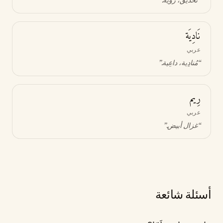
“
تحديق، رؤية
.”
نَادِيَة
عربي
“
مُنادِية، داعِية
.”
رِيم
عربي
“
غزال أبيض
.”
أسئلة شائعة