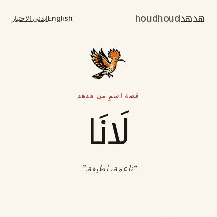
هدهد
houdhoud
English
ابدئي الاختبار
قصة اسمٍ من هدهد
لَانَا
“
ناعمة، لطيفة
.”