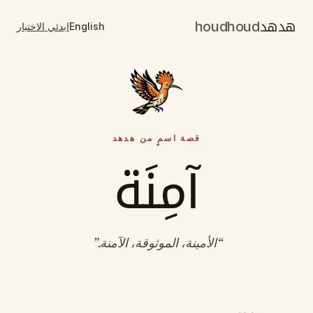
هدهد
houdhoud
English
ابدئي الاختبار
قصة اسمٍ من هدهد
آمِنَة
“
الأمينة، الموثوقة، الآمنة
.”