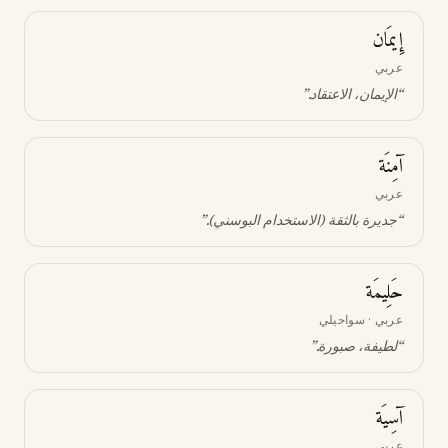
إِيمَان
عربي
“
الإيمان، الاعتقاد
.”
آمِنَة
عربي
“
جديرة بالثقة (الاستخدام البوسني)
.”
حَلِيمَة
عربي · سواحيلي
“
لطيفة، صبورة
.”
آسِيَة
عربي