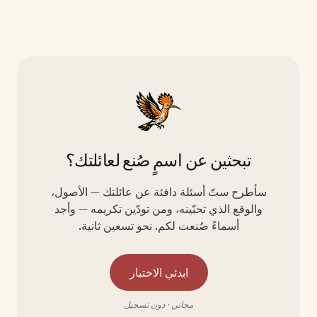
تبحثين عن اسمٍ صُنع لعائلتك؟
سأطرح ستّ أسئلة دافئة عن عائلتك — الأصول،
والوقع الذي تحبّينه، ومن تودّين تكريمه — وأجد
أسماءً صُنعت لكم. نحو تسعين ثانية.
ابدئي الاختبار
مجاني · دون تسجيل