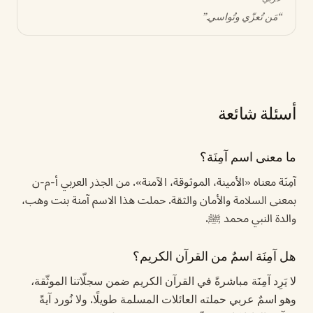
“
مَن تُعزّي وتُواسي
.”
أسئلة شائعة
ما معنى اسم آمِنَة؟
آمِنَة معناه «الأمينة، الموثوقة، الآمنة». من الجذر العربي أ-م-ن
بمعنى السلامة والأمان والثقة. حملت هذا الاسم آمنة بنت وهب،
والدة النبي محمد ﷺ.
هل آمِنَة اسمٌ من القرآن الكريم؟
لا يَرِد آمِنَة مباشرةً في القرآن الكريم ضمن سجلّاتنا الموثّقة،
وهو اسمٌ عربي حملته العائلات المسلمة طويلًا. ولا نُورد آيةً