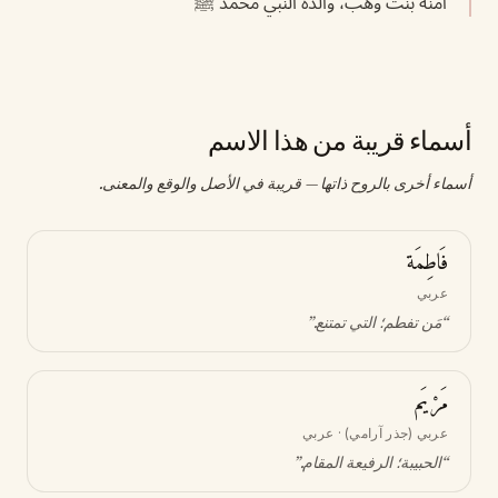
آمنة بنت وهب، والدة النبي محمد ﷺ
أسماء قريبة من هذا الاسم
أسماء أخرى بالروح ذاتها — قريبة في الأصل والوقع والمعنى.
فَاطِمَة
عربي
“
مَن تفطم؛ التي تمتنع
.”
مَرْيَم
عربي (جذر آرامي) · عربي
“
الحبيبة؛ الرفيعة المقام
.”