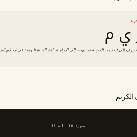
رية
 ي م
لحروف إلى أبعد من العربية نفسها — إلى الآرامية، لغة الحياة اليومية في معظم ال
 الكريم
سورة
19
:
آية
16