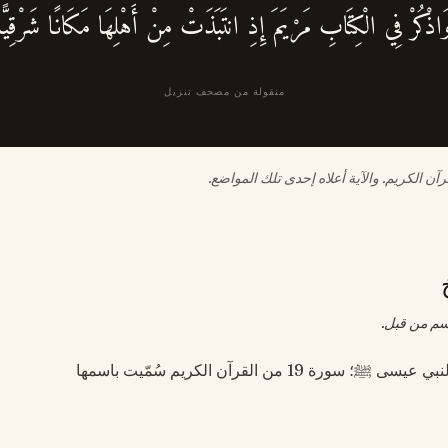
َاذْكُرْ فِي الْكِتَابِ مَرْيَمَ إِذِ انتَبَذَتْ مِنْ أَهْلِهَا مَكَانًا شَرْقِيًّا
منقولة من مصحف تنزيل
القرآن الكريم. والآية أعلاه إحدى تلك المواضع.
سم من قبل.
ﷺ؛ سورة 19 من القرآن الكريم سُمّيت باسمها