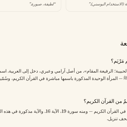
ة (الاستخدام البوسني)
.”
“
لطيفة، صبورة
.”
عة
َرْيَم؟
«الحبيبة؛ الرفيعة المقام». من أصل آرامي وعبري، دخل إلى العربية. اسم
مٌ من القرآن الكريم؟
نعم. يَرِد مَرْيَم في القرآن الكريم — ومنه سورة 19، الآية 16. والآ
ف تنزيل.