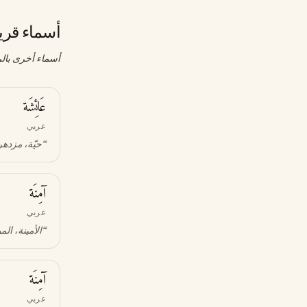
أسماء قري
أسماء أخرى بالر
عَائِشَة
عربي
“
حيّة، مزدهرة
آمِنَة
عربي
“
الأمينة، الم
آمِنَة
عربي