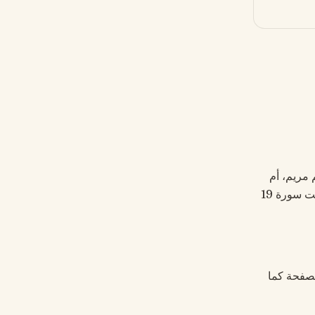
 مريم، أم
النبي عيسى ﷺ — المرأة الوحيدة المذكورة باسمها مباشرة في القرآن الكريم، وسُمّيت سورة 19
ية مذكورة في هذه الصفحة كما