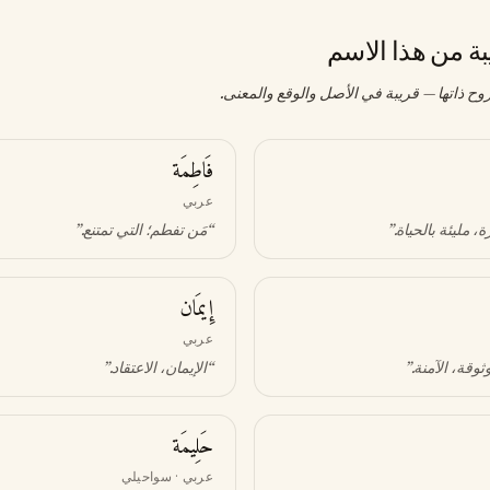
بة من هذا الاسم
وح ذاتها — قريبة في الأصل والوقع والمعنى.
فَاطِمَة
عربي
، مليئة بالحياة
.”
“
مَن تفطم؛ التي تمتنع
.”
إِيمَان
عربي
وثوقة، الآمنة
.”
“
الإيمان، الاعتقاد
.”
حَلِيمَة
عربي · سواحيلي