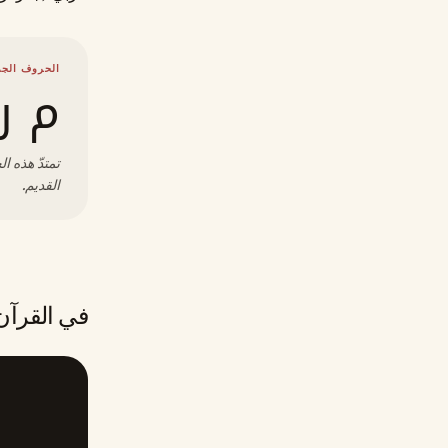
الحروف الجذ
م ر
تمتدّ هذه ا
القديم.
في القرآن