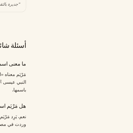
“
جديرة بالثق
أسئلة شائ
ما معنى اسم م
مَرْيَم معناه 
باسمها.
هل مَرْيَم اس
وردت في مصح