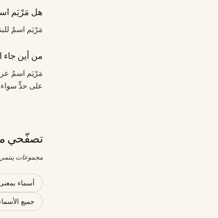
هل مَرْيَم اسم
مَرْيَم اسمٌ لل
من أين جاء اس
مَرْيَم اسمٌ ع
على حدٍّ سواء
تصفّحي مج
مجموعات ينتمي إ
أسماء بمعنى
جميع الأسماء