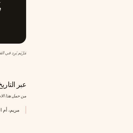
و
مَرْيَم يَرِد في 
عبر التاريخ
من حمل هذا الا
مريم، أم النبي عيسى 