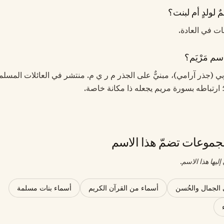
ٌ لولدٍ أم لبنت؟
بنات في العادة.
م مَرْيَم؟
ربي (جذر آرامي)، مبنيٌّ على الجذر م ر ي م. منتشر في العائلات المسل
؛ ارتباطه بسورة مريم يجعله ذا مكانة خاصة.
موعات تضمّ هذا الاسم
ليها هذا الاسم.
 الجمال والحُسن
أسماء من القرآن الكريم
أسماء بنات مسلمة