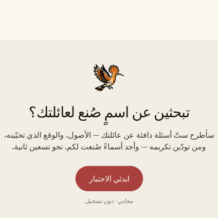
تبحثين عن اسمٍ صُنع لعائلتك؟
سأطرح ستّ أسئلة دافئة عن عائلتك — الأصول، والوقع الذي تحبّينه،
ومن تودّين تكريمه — وأجد أسماءً صُنعت لكم. نحو تسعين ثانية.
ابدئي الاختبار
مجاني · دون تسجيل