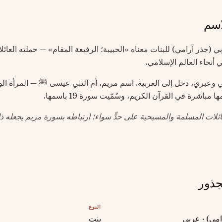
اسم
ربي (جذر آرامي) للبنات معناه «الحبيبة؛ الرفيعة المقام» — حملته العائ
أنحاء العالم الإسلامي.
وعبري، دخل إلى العربية. اسم مريم، أم النبي عيسى ﷺ — المرأة الو
 مباشرة في القرآن الكريم، وسُمّيت سورة 19 باسمها.
ئلات المسلمة والمسيحية على حدٍّ سواء؛ ارتباطه بسورة مريم يجعله ذا
جذور
النوع
مي) · عربي
بنت