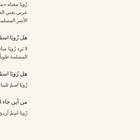
زُويَا معناه 
عربي يعني الح
الأسر المسلمة 
هل زُويَا اسم
لا يَرِد زُويَا
المسلمة طويلًا.
هل زُويَا اسمٌ
زُويَا اسمٌ للب
من أين جاء اس
زُويَا اسمٌ أرد