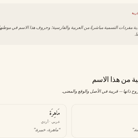
رية
ردية مفردات التسمية مباشرةً من العربية والفارسية؛ وحروف هذا الاسم في موطنه
ا.
بة من هذا الاسم
وح ذاتها — قريبة في الأصل والوقع والمعنى.
مَاهِرَة
عربي · أردي
ة
.”
“
ماهرة، خبيرة
.”