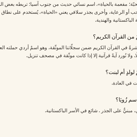
«محبّة؛ مفعمة بالحياة». اسم نسائي حديث من جنوب آسيا؛ تربطه بعض ال
ب أو الرعاية، وأخرى بجذر سلافي يعني «الحياة». يُستخدم على نطاق
الباكستانية والهندية.
ٌ من القرآن الكريم؟
 مباشرةً في القرآن الكريم ضمن سجلّاتنا الموثّقة، وهو اسمٌ أردي حملته الع
 ولا نُورد آيةً قرآنية إلا إذا كانت موثّقة في مصحف تنزيل.
 لولدٍ أم لبنت؟
نات في العادة.
م زُويَا؟
ي، مبنيٌّ على الجذر . شائع في الأسر الباكستانية.