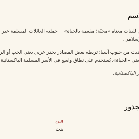
اسم
دي للبنات معناه «محبّة؛ مفعمة بالحياة» — حملته العائلات المسلمة عبر
لإسلامي.
يث من جنوب آسيا؛ تربطه بعض المصادر بجذر عربي يعني الحب أو الر
ني «الحياة». يُستخدم على نطاق واسع في الأسر المسلمة الباكستانية و
الباكستانية.
جذور
النوع
بنت