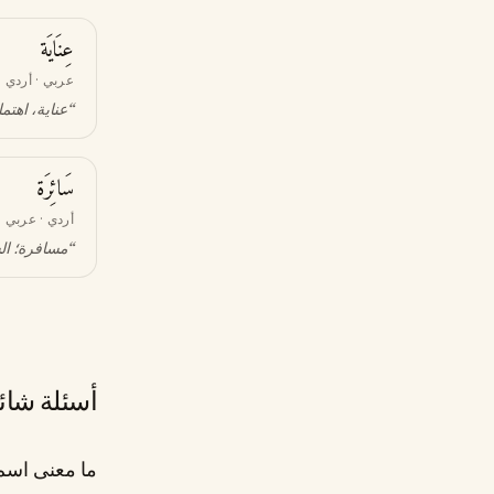
عِنَايَة
عربي · أردي
“
عناية، اهتم
سَائِرَة
أردي · عربي
“
مسافرة؛ ال
أسئلة شائ
ما معنى اسم ز