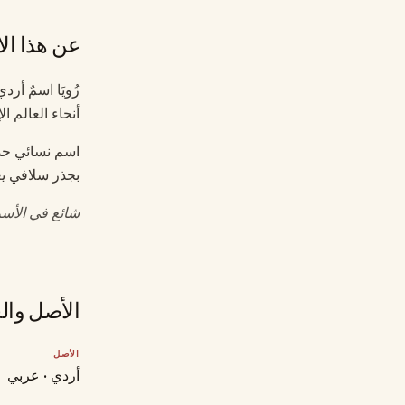
عن هذا ال
زُويَا اسمٌ أر
أنحاء العالم ا
اسم نسائي حد
بجذر سلافي يع
شائع في الأسر 
الأصل وال
الأصل
أردي · عربي