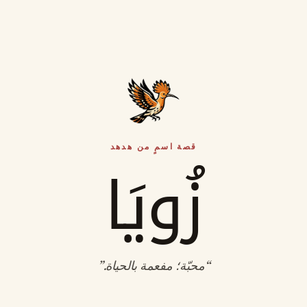
قصة اسمٍ من هدهد
زُويَا
“
محبّة؛ مفعمة بالحياة
.”