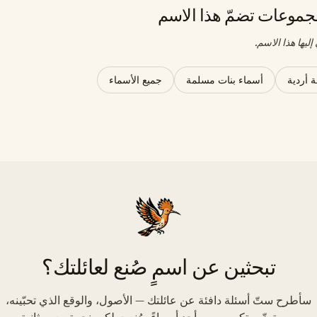
موعات تضمّ هذا الاسم
ليها هذا الاسم.
 أردية
أسماء بنات مسلمة
جميع الأسماء
تبحثين عن اسمٍ صُنع لعائلتك؟
سأطرح ستّ أسئلة دافئة عن عائلتك — الأصول، والوقع الذي تحبّينه،