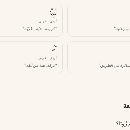
نَدِيَّة
أردي · عربي
ام، رعاية
.”
“
كريمة، نديّة، طريّة
.”
أَنُم
أردي · عربي
سائرة في الطريق
.”
“
بركة، هبة من الله
.”
عة
ُويَا؟