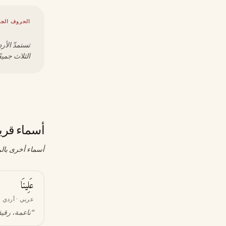
الحروف الجذ
تستمدّ الأ
الثلاث جميعً
أسماء قري
أسماء أخرى بالر
عَلِينَا
عربي · أردي
“
ناعمة، رقيق