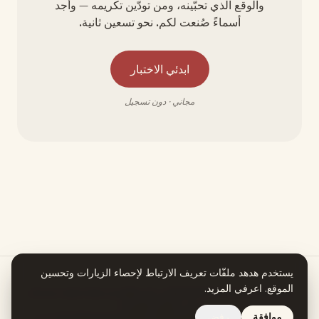
والوقع الذي تحبّينه، ومن تودّين تكريمه — وأجد
أسماءً صُنعت لكم. نحو تسعين ثانية.
ابدئي الاختبار
مجاني · دون تسجيل
يستخدم هدهد ملفّات تعريف الارتباط لإحصاء الزيارات وتحسين
الموقع.
اعرفي المزيد
.
هدهد يعمل بمساعدة الذكاء الاصطناعي. كل معلومة في قصة اسمكِ تستند إلى
مصدر يمكنكِ التحقق منه.
موافقة
رفض
تصفّحي جميع الأسماء
نبذة
الخصوصية
الشروط
استرجاع المبلغ
© 2026 هدهد