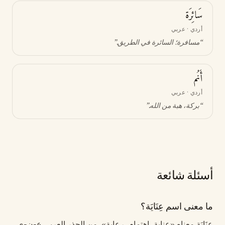
سَائِرَة
أردي · عربي
“
مسافرة؛ السائرة في الطريق
.”
أَنُم
أردي · عربي
“
بركة، هبة من الله
.”
أسئلة شائعة
ما معنى اسم عِنَايَة؟
عِنَايَة معناه «عناية، اهتمام، رعاية». من الجذر العربي ع-ن-ي