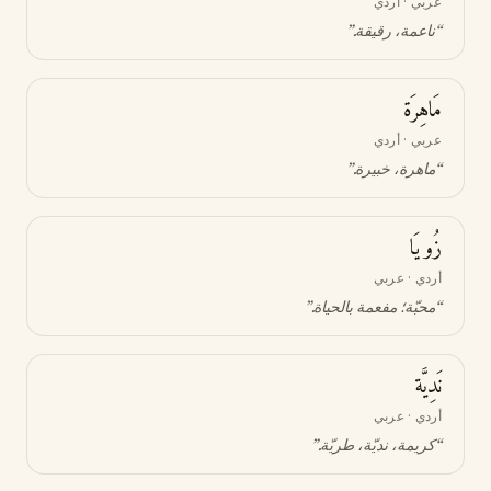
عربي · أردي
“
ناعمة، رقيقة
.”
مَاهِرَة
عربي · أردي
“
ماهرة، خبيرة
.”
زُويَا
أردي · عربي
“
محبّة؛ مفعمة بالحياة
.”
نَدِيَّة
أردي · عربي
“
كريمة، نديّة، طريّة
.”