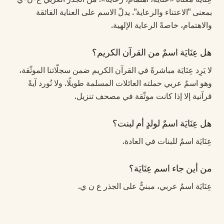
بمعنى "الاعتناء والرعاية". يدلّ الاسم على العناية الفائقة
والاهتمام، خاصةً الرعاية الإلهية.
هل عِنَايَة اسمٌ من القرآن الكريم؟
لا يَرِد عِنَايَة مباشرةً في القرآن الكريم ضمن سجلّاتنا الموثّقة،
وهو اسمٌ عربي حملته العائلات المسلمة طويلًا. ولا نُورد آيةً
قرآنية إلا إذا كانت موثّقة في مصحف تنزيل.
هل عِنَايَة اسمٌ لولدٍ أم لبنت؟
عِنَايَة اسمٌ للبنات في العادة.
من أين جاء اسم عِنَايَة؟
عِنَايَة اسمٌ عربي، مبنيٌّ على الجذر ع ن ي.