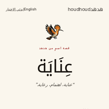
هدهد
houdhoud
English
ابدئي الاختبار
قصة اسمٍ من هدهد
عِنَايَة
“
عناية، اهتمام، رعاية
.”