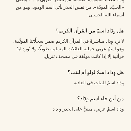
«الحبّ، المودّة». من نفس الجذر يأتي اسم الودود، وهو من
أسماء الله الحسنى.
هل وِدَاد اسمٌ من القرآن الكريم؟
لا يَرِد وِدَاد مباشرةً في القرآن الكريم ضمن سجلّاتنا الموثّقة،
وهو اسمٌ عربي حملته العائلات المسلمة طويلًا. ولا نُورد آيةً
قرآنية إلا إذا كانت موثّقة في مصحف تنزيل.
هل وِدَاد اسمٌ لولدٍ أم لبنت؟
وِدَاد اسمٌ للبنات في العادة.
من أين جاء اسم وِدَاد؟
وِدَاد اسمٌ عربي، مبنيٌّ على الجذر و د د.