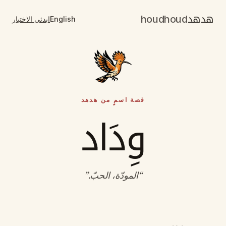
هدهد
houdhoud
English
ابدئي الاختبار
قصة اسمٍ من هدهد
وِدَاد
“
المودّة، الحبّ
.”