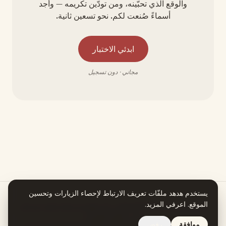
والوقع الذي تحبّينه، ومن تودّين تكريمه — وأجد
أسماءً صُنعت لكم. نحو تسعين ثانية.
ابدئي الاختبار
مجاني · دون تسجيل
يستخدم هدهد ملفّات تعريف الارتباط لإحصاء الزيارات وتحسين
الموقع.
اعرفي المزيد
.
هدهد يعمل بمساعدة الذكاء الاصطناعي. كل معلومة في قصة اسمكِ تستند إلى
مصدر يمكنكِ التحقق منه.
موافقة
رفض
تصفّحي جميع الأسماء
نبذة
الخصوصية
الشروط
استرجاع المبلغ
© 2026 هدهد