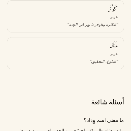
كَوْثَر
عربي
“
الكثرة والوفرة؛ نهر في الجنة
.”
مَنَال
عربي
“
البلوغ، التحقيق
.”
أسئلة شائعة
ما معنى اسم وِدَاد؟
وِدَاد معناه «المودّة، الحبّ». من الجذر العربي و-د-د بمعنى