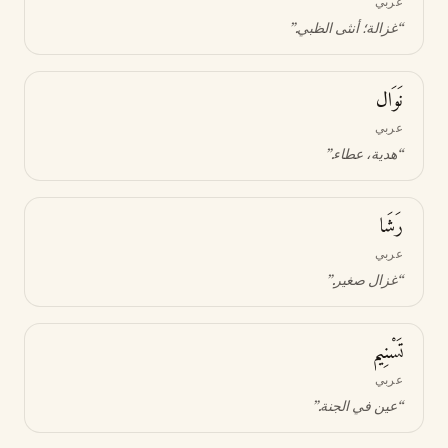
عربي
“
غزالة؛ أنثى الظبي
.”
نَوَال
عربي
“
هدية، عطاء
.”
رَشَا
عربي
“
غزال صغير
.”
تَسْنِيم
عربي
“
عين في الجنة
.”