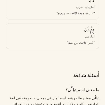
لَالَّة
أمازيغي · عربي
“
سيدة، مولاة (لقب تشريف)
.”
تِينْهِينَان
أمازيغي
“
التي جاءت من بعيد
.”
أسئلة شائعة
ما معنى اسم تِيلِلِّي؟
تِيلِلِّي معناه «الحرية». اسم أمازيغي بمعنى «الحرية» في لغة
تامازيغت (البربرية). اسم أنثوي حديث يُستخدم في الجزائر