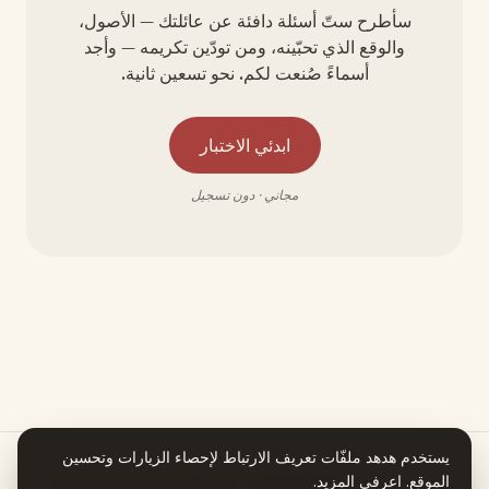
سأطرح ستّ أسئلة دافئة عن عائلتك — الأصول،
والوقع الذي تحبّينه، ومن تودّين تكريمه — وأجد
أسماءً صُنعت لكم. نحو تسعين ثانية.
ابدئي الاختبار
مجاني · دون تسجيل
يستخدم هدهد ملفّات تعريف الارتباط لإحصاء الزيارات وتحسين
الموقع.
اعرفي المزيد
.
هدهد يعمل بمساعدة الذكاء الاصطناعي. كل معلومة في قصة اسمكِ تستند إلى