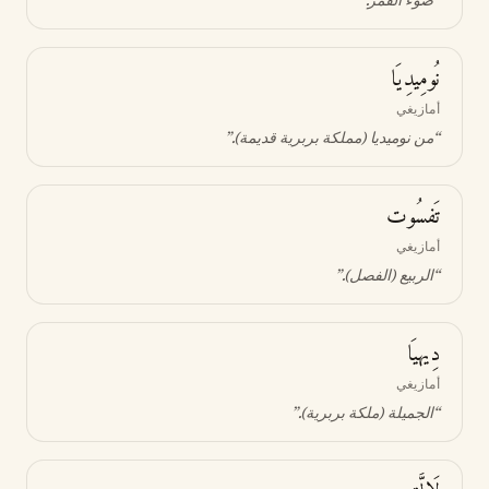
“
ضوء القمر
.”
نُومِيدِيَا
أمازيغي
“
من نوميديا (مملكة بربرية قديمة)
.”
تَفسُوت
أمازيغي
“
الربيع (الفصل)
.”
دِيهيَا
أمازيغي
“
الجميلة (ملكة بربرية)
.”