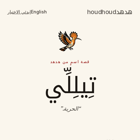
هدهد
houdhoud
English
ابدئي الاختبار
قصة اسمٍ من هدهد
تِيلِلِّي
“
الحرية
.”