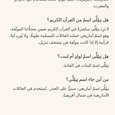
والمغرب.
هل تِيلِلِّي اسمٌ من القرآن الكريم؟
لا يَرِد تِيلِلِّي مباشرةً في القرآن الكريم ضمن سجلّاتنا الموثّقة،
وهو اسمٌ أمازيغي حملته العائلات المسلمة طويلًا. ولا نُورد آيةً
قرآنية إلا إذا كانت موثّقة في مصحف تنزيل.
هل تِيلِلِّي اسمٌ لولدٍ أم لبنت؟
تِيلِلِّي اسمٌ للبنات في العادة.
من أين جاء اسم تِيلِلِّي؟
تِيلِلِّي اسمٌ أمازيغي، مبنيٌّ على الجذر . يُستخدم في العائلات
الأمازيغية في شمال أفريقيا.