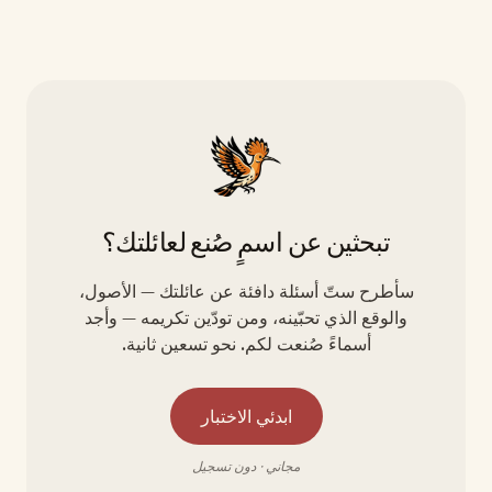
تبحثين عن اسمٍ صُنع لعائلتك؟
سأطرح ستّ أسئلة دافئة عن عائلتك — الأصول،
والوقع الذي تحبّينه، ومن تودّين تكريمه — وأجد
أسماءً صُنعت لكم. نحو تسعين ثانية.
ابدئي الاختبار
مجاني · دون تسجيل