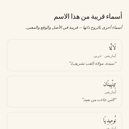
أسماء قريبة من هذا الاسم
أسماء أخرى بالروح ذاتها — قريبة في الأصل والوقع والمعنى.
لَالَّة
أمازيغي · عربي
“
سيدة، مولاة (لقب تشريف)
.”
تِينْهِينَان
أمازيغي
“
التي جاءت من بعيد
.”
نُومِيدِيَا
أمازيغي