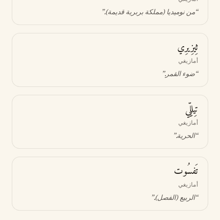
“
من نوميديا (مملكة بربرية قديمة)
.”
ثِيزِيرِي
أمازيغي
“
ضوء القمر
.”
تِيلِلِّي
أمازيغي
“
الحرية
.”
تَفسُوت
أمازيغي
“
الربيع (الفصل)
.”