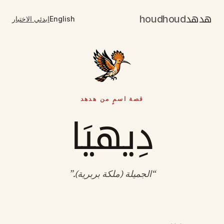
هدهد
houdhoud
English
ابدئي الاختبار
قصة اسمٍ من هدهد
دِيهيَا
“
الجميلة (ملكة بربرية)
.”