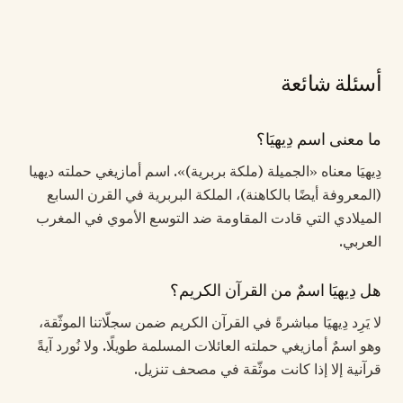
أسئلة شائعة
ما معنى اسم دِيهيَا؟
دِيهيَا معناه «الجميلة (ملكة بربرية)». اسم أمازيغي حملته ديهيا
(المعروفة أيضًا بالكاهنة)، الملكة البربرية في القرن السابع
الميلادي التي قادت المقاومة ضد التوسع الأموي في المغرب
العربي.
هل دِيهيَا اسمٌ من القرآن الكريم؟
لا يَرِد دِيهيَا مباشرةً في القرآن الكريم ضمن سجلّاتنا الموثّقة،
وهو اسمٌ أمازيغي حملته العائلات المسلمة طويلًا. ولا نُورد آيةً
قرآنية إلا إذا كانت موثّقة في مصحف تنزيل.