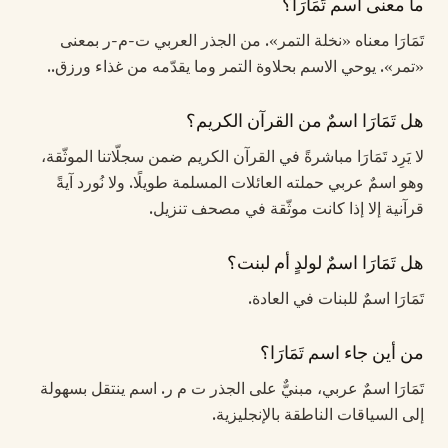
ما معنى اسم تَمَارَا؟
تَمَارَا معناه «نخلة التمر». من الجذر العربي ت-م-ر بمعنى
«تمر». يوحي الاسم بحلاوة التمر وما يقدّمه من غذاء ورزق..
هل تَمَارَا اسمٌ من القرآن الكريم؟
لا يَرِد تَمَارَا مباشرةً في القرآن الكريم ضمن سجلّاتنا الموثّقة،
وهو اسمٌ عربي حملته العائلات المسلمة طويلًا. ولا نُورد آيةً
قرآنية إلا إذا كانت موثّقة في مصحف تنزيل.
هل تَمَارَا اسمٌ لولدٍ أم لبنت؟
تَمَارَا اسمٌ للبنات في العادة.
من أين جاء اسم تَمَارَا؟
تَمَارَا اسمٌ عربي، مبنيٌّ على الجذر ت م ر. اسم ينتقل بسهولة
إلى السياقات الناطقة بالإنجليزية.