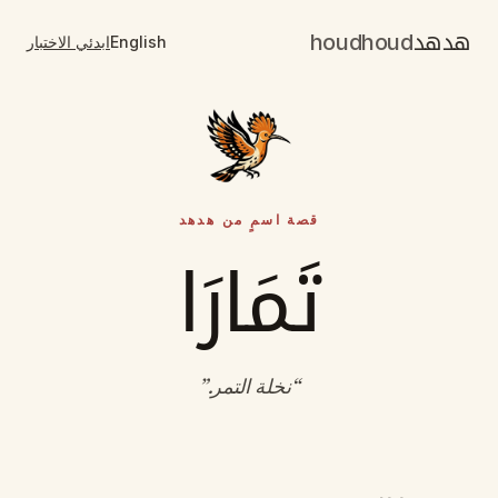
هدهد
houdhoud
English
ابدئي الاختبار
قصة اسمٍ من هدهد
تَمَارَا
“
نخلة التمر
.”