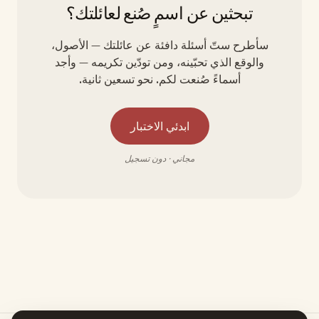
تبحثين عن اسمٍ صُنع لعائلتك؟
سأطرح ستّ أسئلة دافئة عن عائلتك — الأصول،
والوقع الذي تحبّينه، ومن تودّين تكريمه — وأجد
أسماءً صُنعت لكم. نحو تسعين ثانية.
ابدئي الاختبار
مجاني · دون تسجيل