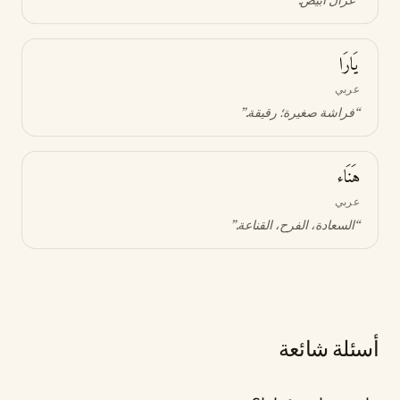
“
غزال أبيض
.”
يَارَا
عربي
“
فراشة صغيرة؛ رقيقة
.”
هَنَاء
عربي
“
السعادة، الفرح، القناعة
.”
أسئلة شائعة