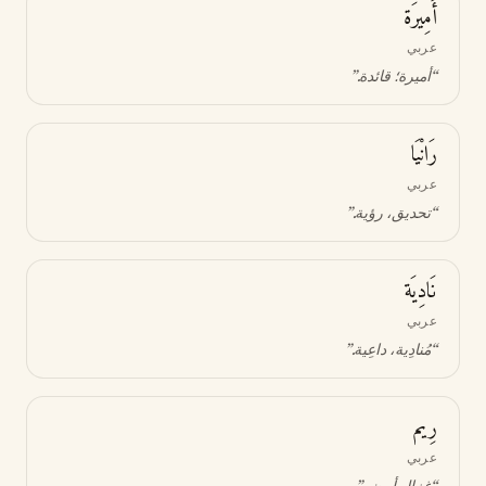
أَمِيرَة
عربي
“
أميرة؛ قائدة
.”
رَانْيَا
عربي
“
تحديق، رؤية
.”
نَادِيَة
عربي
“
مُنادِية، داعِية
.”
رِيم
عربي