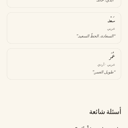
“
أبدي، خالد
.”
سَعْد
عربي
“
السعادة، الحظّ السعيد
.”
عُمَر
عربي · أردي
“
طويل العمر
.”
أسئلة شائعة