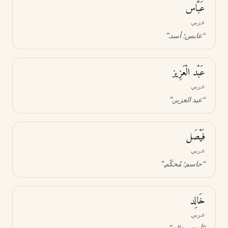
عَبَّاس
عربي
“
عابس؛ أسد
.”
عَبْد الْعَزِيز
عربي
“
عبد العزيز
.”
فَيْصَل
عربي
“
حاسم؛ مُحكّم
.”
خَالِد
عربي