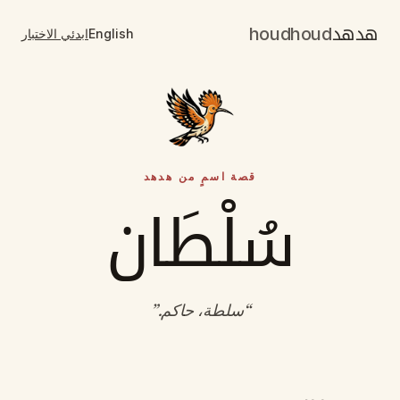
هدهد
houdhoud
English
ابدئي الاختبار
قصة اسمٍ من هدهد
سُلْطَان
“
سلطة، حاكم
.”