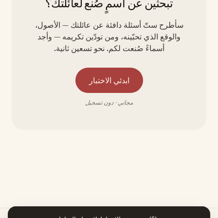
تبحثين عن اسمٍ صُنع لعائلتك؟
سأطرح ستّ أسئلة دافئة عن عائلتك — الأصول،
والوقع الذي تحبّينه، ومن تودّين تكريمه — وأجد
أسماءً صُنعت لكم. نحو تسعين ثانية.
ابدئي الاختبار
مجاني · دون تسجيل