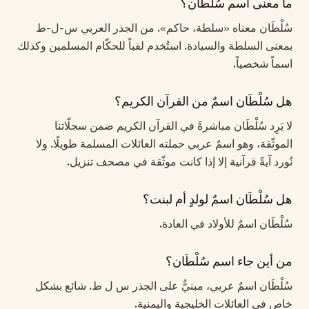
ما معنى اسم سُلْطَان؟
سُلْطَان معناه «سلطة، حاكم». من الجذر العربي س-ل-ط
بمعنى السلطة والسيادة. استُخدم لقباً للحكّام المسلمين وكذلك
اسماً شخصياً.
هل سُلْطَان اسمٌ من القرآن الكريم؟
لا يَرِد سُلْطَان مباشرةً في القرآن الكريم ضمن سجلّاتنا
الموثّقة، وهو اسمٌ عربي حملته العائلات المسلمة طويلًا. ولا
نُورد آيةً قرآنية إلا إذا كانت موثّقة في مصحف تنزيل.
هل سُلْطَان اسمٌ لولدٍ أم لبنت؟
سُلْطَان اسمٌ للأولاد في العادة.
من أين جاء اسم سُلْطَان؟
سُلْطَان اسمٌ عربي، مبنيٌّ على الجذر س ل ط. شائع بشكل
خاص في العائلات الخليجية واليمنية.