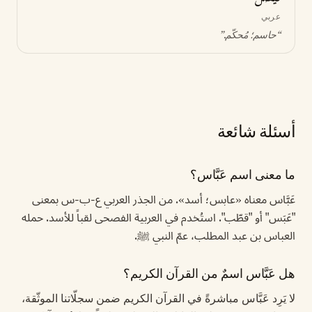
عربي
“
حاسم؛ مُحكّم
.”
أسئلة شائعة
ما معنى اسم عَبَّاس؟
عَبَّاس معناه «عابس؛ أسد». من الجذر العربي ع-ب-س بمعنى
"عَبَس" أو "قطّب". استُخدم في العربية الفصحى لقباً للأسد. حمله
العباس بن عبد المطلب، عمّ النبي ﷺ.
هل عَبَّاس اسمٌ من القرآن الكريم؟
لا يَرِد عَبَّاس مباشرةً في القرآن الكريم ضمن سجلّاتنا الموثّقة،