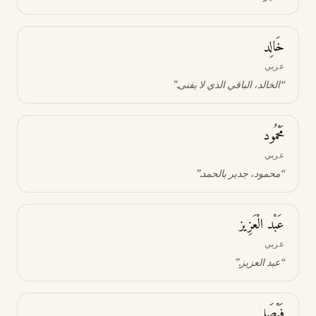
خَالِد
عربي
“
الخالد، الباقي الذي لا يفنى
.”
مَحْمُود
عربي
“
محمود، جدير بالحمد
.”
عَبْد الْعَزِيز
عربي
“
عبد العزيز
.”
فَيْصَل