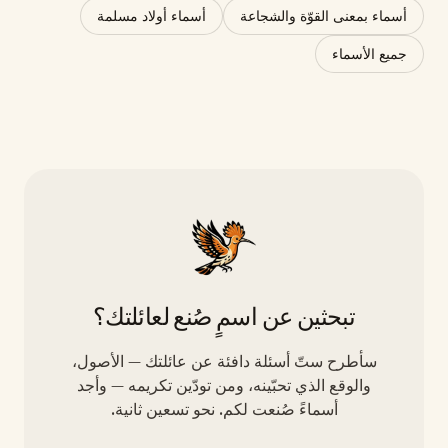
أسماء بمعنى القوّة والشجاعة
أسماء أولاد مسلمة
جميع الأسماء
تبحثين عن اسمٍ صُنع لعائلتك؟
سأطرح ستّ أسئلة دافئة عن عائلتك — الأصول،
والوقع الذي تحبّينه، ومن تودّين تكريمه — وأجد
أسماءً صُنعت لكم. نحو تسعين ثانية.