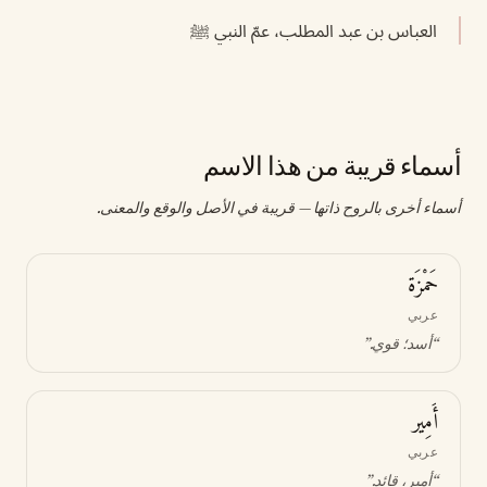
العباس بن عبد المطلب، عمّ النبي ﷺ
أسماء قريبة من هذا الاسم
أسماء أخرى بالروح ذاتها — قريبة في الأصل والوقع والمعنى.
حَمْزَة
عربي
“
أسد؛ قوي
.”
أَمِير
عربي
“
أمير، قائد
.”