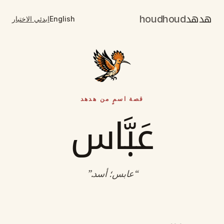
هدهد
houdhoud
English
ابدئي الاختبار
قصة اسمٍ من هدهد
عَبَّاس
“
عابس؛ أسد
.”