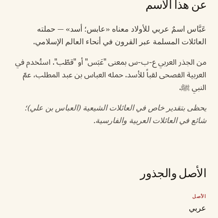
عن هذا الاسم
عَبَّاس اسمٌ عربي للأولاد معناه «عابس؛ أسد» — حملته
العائلات المسلمة عبر القرون في أنحاء العالم الإسلامي.
من الجذر العربي ع-ب-س بمعنى "عَبَس" أو "قطّب". استُخدم في
العربية الفصحى لقباً للأسد. حمله العباس بن عبد المطلب، عمّ
النبي ﷺ.
يحظى بتقدير خاص في العائلات الشيعية (العباس بن علي)؛
شائع في العائلات العربية والفارسية.
الأصل والجذور
الأصل
عربي