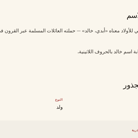
اسم
بي للأولاد معناه «أبدي، خالد» — حملته العائلات المسلمة عبر القرون في
ابة اسم خالد بالحروف اللاتينية.
جذور
النوع
ولد
رية