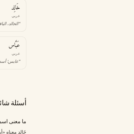
خَالِد
عربي
“
الخالد، البا
عَبَّاس
عربي
“
عابس؛ أسد
أسئلة شائ
ما معنى اسم خ
خَالِد معناه «أ