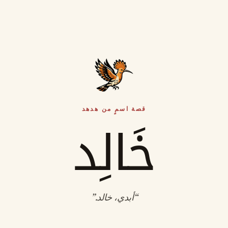
قصة اسمٍ من هدهد
خَالِد
“
أبدي، خالد
.”