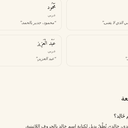
مَحْمُود
عربي
قي الذي لا يفنى
.”
“
محمود، جدير بالحمد
.”
عَبْد الْعَزِيز
عربي
.”
“
عبد العزيز
.”
عة
َالِد؟
بدي، خالد». نُطْقٌ بديل لكتابة اسم خالد بالحروف اللاتينية.