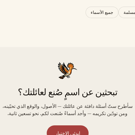
مسلمة
جميع الأسماء
تبحثين عن اسمٍ صُنع لعائلتك؟
سأطرح ستّ أسئلة دافئة عن عائلتك — الأصول، والوقع الذي تحبّينه،
ومن تودّين تكريمه — وأجد أسماءً صُنعت لكم. نحو تسعين ثانية.
ابدئي الاختبار