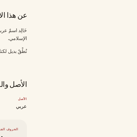
عن هذا ال
خَالِد اسمٌ عر
الإسلامي.
نُطْقٌ بديل لكت
الأصل وال
الأصل
عربي
الحروف الجذ