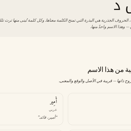
 د
 الحروف الجذرية هي البذرة التي تمنح الكلمة معناها. وكل كلمة تُبنى منها ترث تلك
— وهذا الاسم واحدٌ منها.
بة من هذا الاسم
وح ذاتها — قريبة في الأصل والوقع والمعنى.
أَمِير
عربي
“
أمير، قائد
.”