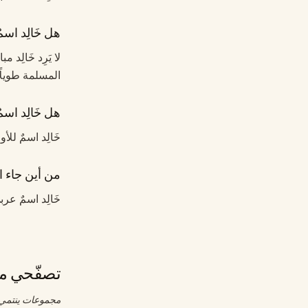
هل خَالِد اسم
لا يَرِد خَالِد
المسلمة طويلًا.
هل خَالِد اسمٌ
خَالِد اسمٌ للأو
من أين جاء اس
خَالِد اسمٌ عرب
تصفّحي مج
مجموعات ينتمي إ