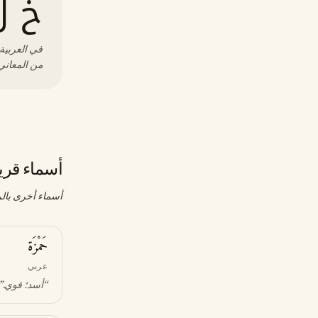
خ ل
في العربية،
من المعاني 
أسماء قري
أسماء أخرى بالر
حَمْزَة
عربي
“
أسد؛ قوي
.”