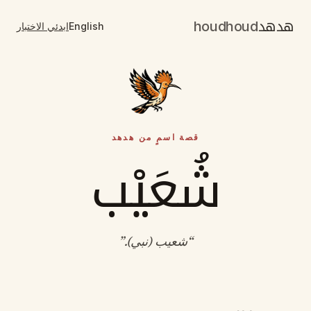
هدهد
houdhoud
English
ابدئي الاختبار
قصة اسمٍ من هدهد
شُعَيْب
“
شعيب (نبي)
.”