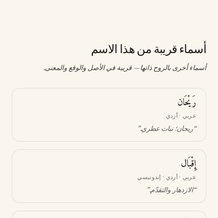
أسماء قريبة من هذا الاسم
أسماء أخرى بالروح ذاتها — قريبة في الأصل والوقع والمعنى.
رَيْحَان
عربي · أردي
“
ريحان؛ نبات عطري
.”
إِقْبَال
عربي · أردي · إندونيسي
“
الازدهار والتقدّم
.”