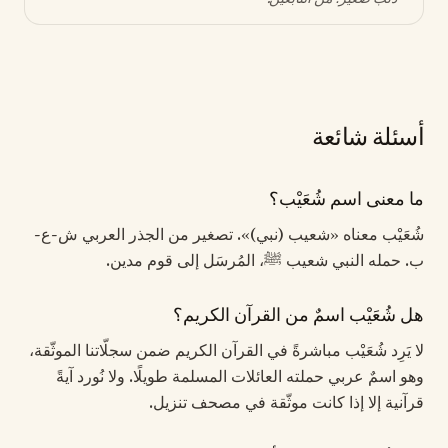
أسئلة شائعة
ما معنى اسم شُعَيْب؟
شُعَيْب معناه «شعيب (نبي)». تصغير من الجذر العربي ش-ع-
ب. حمله النبي شعيب ﷺ، المُرسَل إلى قوم مدين.
هل شُعَيْب اسمٌ من القرآن الكريم؟
لا يَرِد شُعَيْب مباشرةً في القرآن الكريم ضمن سجلّاتنا الموثّقة،
وهو اسمٌ عربي حملته العائلات المسلمة طويلًا. ولا نُورد آيةً
قرآنية إلا إذا كانت موثّقة في مصحف تنزيل.