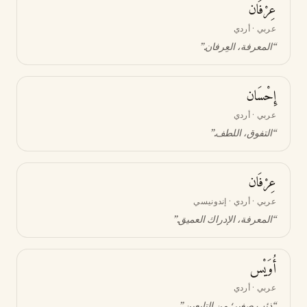
عِرْفَان
عربي · أردي
“
المعرفة، العِرفان
.”
إِحْسَان
عربي · أردي
“
التفوق، اللطف
.”
عِرْفَان
عربي · أردي · إندونيسي
“
المعرفة، الإدراك العميق
.”
أُوَيْس
عربي · أردي
“
ذئب صغير؛ من التابعين
.”