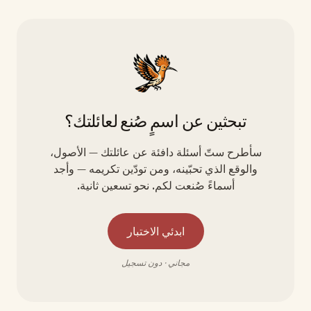
تبحثين عن اسمٍ صُنع لعائلتك؟
سأطرح ستّ أسئلة دافئة عن عائلتك — الأصول،
والوقع الذي تحبّينه، ومن تودّين تكريمه — وأجد
أسماءً صُنعت لكم. نحو تسعين ثانية.
ابدئي الاختبار
مجاني · دون تسجيل