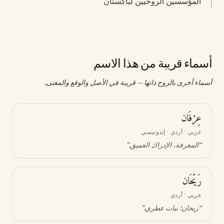
المؤسسين الروحيين لباكستان
أسماء قريبة من هذا الاسم
أسماء أخرى بالروح ذاتها — قريبة في الأصل والوقع والمعنى.
عِرْفَان
عربي · أردي · إندونيسي
“
المعرفة، الإدراك العميق
.”
رَيْحَان
عربي · أردي
“
ريحان؛ نبات عطري
.”