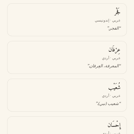
فَجْر
عربي · إندونيسي
“
الفجر
.”
عِرْفَان
عربي · أردي
“
المعرفة، العِرفان
.”
شُعَيْب
عربي · أردي
“
شعيب (نبي)
.”
إِحْسَان
عربي · أردي