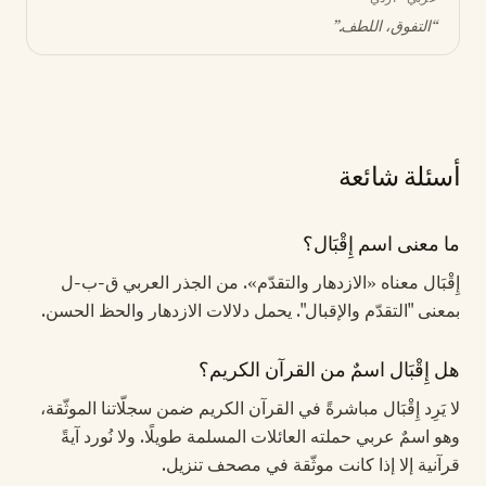
“
التفوق، اللطف
.”
أسئلة شائعة
ما معنى اسم إِقْبَال؟
إِقْبَال معناه «الازدهار والتقدّم». من الجذر العربي ق-ب-ل
بمعنى "التقدّم والإقبال". يحمل دلالات الازدهار والحظ الحسن.
هل إِقْبَال اسمٌ من القرآن الكريم؟
لا يَرِد إِقْبَال مباشرةً في القرآن الكريم ضمن سجلّاتنا الموثّقة،
وهو اسمٌ عربي حملته العائلات المسلمة طويلًا. ولا نُورد آيةً
قرآنية إلا إذا كانت موثّقة في مصحف تنزيل.