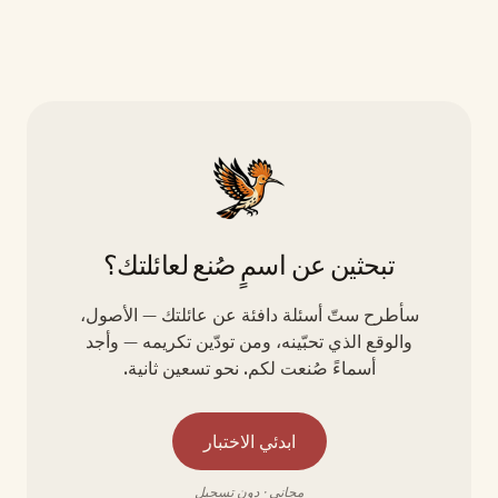
تبحثين عن اسمٍ صُنع لعائلتك؟
سأطرح ستّ أسئلة دافئة عن عائلتك — الأصول،
والوقع الذي تحبّينه، ومن تودّين تكريمه — وأجد
أسماءً صُنعت لكم. نحو تسعين ثانية.
ابدئي الاختبار
مجاني · دون تسجيل