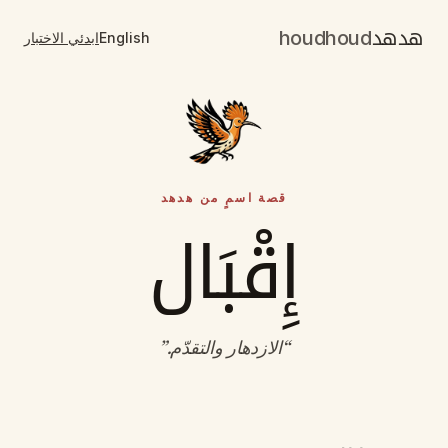
هدهد
houdhoud
English
ابدئي الاختبار
قصة اسمٍ من هدهد
إِقْبَال
“
الازدهار والتقدّم
.”