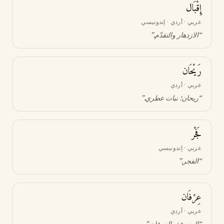
إِقْبَال
عربي · أردي · إندونيسي
“
الازدهار والتقدّم
.”
رَيْحَان
عربي · أردي
“
ريحان؛ نبات عطري
.”
فَجْر
عربي · إندونيسي
“
الفجر
.”
عِرْفَان
عربي · أردي