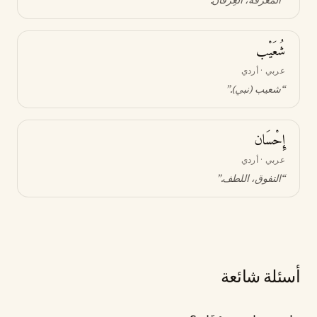
“
المعرفة، العِرفان
.”
شُعَيْب
عربي · أردي
“
شعيب (نبي)
.”
إِحْسَان
عربي · أردي
“
التفوق، اللطف
.”
أسئلة شائعة