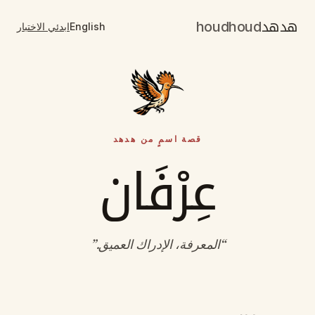
هدهد
houdhoud
English
ابدئي الاختبار
قصة اسمٍ من هدهد
عِرْفَان
“
المعرفة، الإدراك العميق
.”