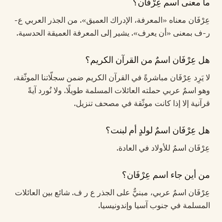
ما معنى اسم عِرْفَان؟
عِرْفَان معناه «المعرفة، الإدراك العميق». من الجذر العربي ع-
ر-ف بمعنى «أن يعرف». يشير إلى المعرفة العميقة الحدسية.
هل عِرْفَان اسمٌ من القرآن الكريم؟
لا يَرِد عِرْفَان مباشرةً في القرآن الكريم ضمن سجلّاتنا الموثّقة،
وهو اسمٌ عربي حملته العائلات المسلمة طويلًا. ولا نُورد آيةً
قرآنية إلا إذا كانت موثّقة في مصحف تنزيل.
هل عِرْفَان اسمٌ لولدٍ أم لبنت؟
عِرْفَان اسمٌ للأولاد في العادة.
من أين جاء اسم عِرْفَان؟
عِرْفَان اسمٌ عربي، مبنيٌّ على الجذر ع ر ف. شائع بين العائلات
المسلمة في جنوب آسيا وإندونيسيا.