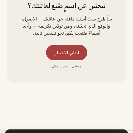
تبحثين عن اسمٍ صُنع لعائلتك؟
سأطرح ستّ أسئلة دافئة عن عائلتك — الأصول،
والوقع الذي تحبّينه، ومن تودّين تكريمه — وأجد
أسماءً صُنعت لكم. نحو تسعين ثانية.
ابدئي الاختبار
مجاني · دون تسجيل