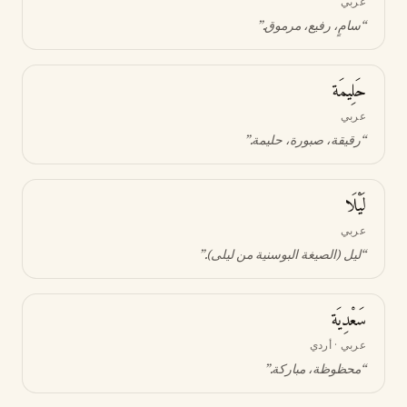
عربي
“
سامٍ، رفيع، مرموق
.”
حَلِيمَة
عربي
“
رقيقة، صبورة، حليمة
.”
لَيْلَا
عربي
“
ليل (الصيغة البوسنية من ليلى)
.”
سَعْدِيَة
عربي · أردي
“
محظوظة، مباركة
.”