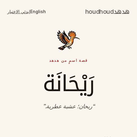
هدهد
houdhoud
English
ابدئي الاختبار
قصة اسمٍ من هدهد
رَيْحَانَة
“
ريحان؛ عشبة عطرية
.”