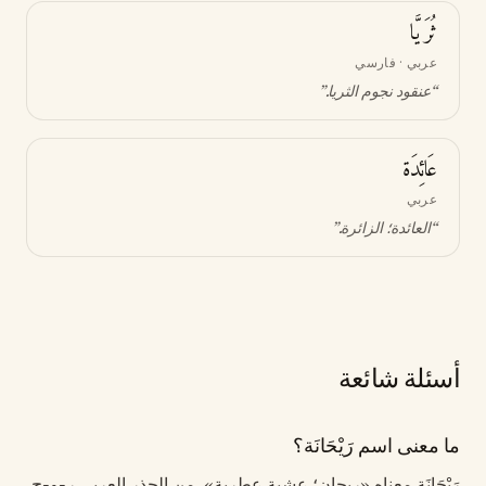
ثُرَيَّا
عربي · فارسي
“
عنقود نجوم الثريا
.”
عَائِدَة
عربي
“
العائدة؛ الزائرة
.”
أسئلة شائعة
ما معنى اسم رَيْحَانَة؟
رَيْحَانَة معناه «ريحان؛ عشبة عطرية». من الجذر العربي ر-و-ح.