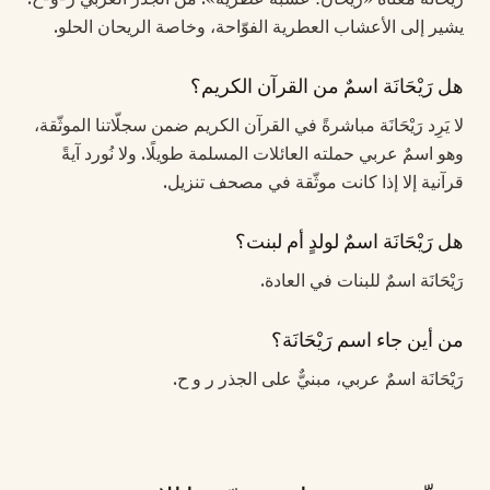
يشير إلى الأعشاب العطرية الفوّاحة، وخاصة الريحان الحلو.
هل رَيْحَانَة اسمٌ من القرآن الكريم؟
لا يَرِد رَيْحَانَة مباشرةً في القرآن الكريم ضمن سجلّاتنا الموثّقة،
وهو اسمٌ عربي حملته العائلات المسلمة طويلًا. ولا نُورد آيةً
قرآنية إلا إذا كانت موثّقة في مصحف تنزيل.
هل رَيْحَانَة اسمٌ لولدٍ أم لبنت؟
رَيْحَانَة اسمٌ للبنات في العادة.
من أين جاء اسم رَيْحَانَة؟
رَيْحَانَة اسمٌ عربي، مبنيٌّ على الجذر ر و ح.