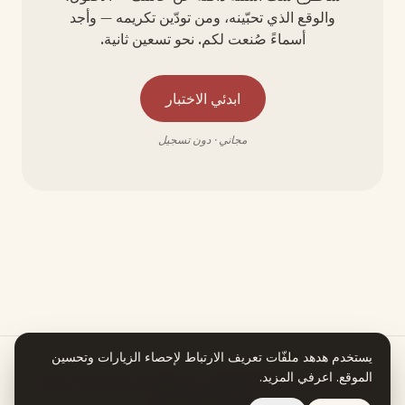
والوقع الذي تحبّينه، ومن تودّين تكريمه — وأجد
أسماءً صُنعت لكم. نحو تسعين ثانية.
ابدئي الاختبار
مجاني · دون تسجيل
يستخدم هدهد ملفّات تعريف الارتباط لإحصاء الزيارات وتحسين
الموقع.
اعرفي المزيد
.
هدهد يعمل بمساعدة الذكاء الاصطناعي. كل معلومة في قصة اسمكِ تستند إلى
مصدر يمكنكِ التحقق منه.