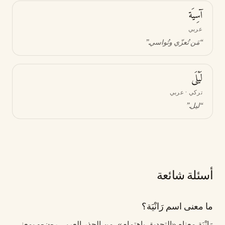
آسِيَة
عربي
“
مَن تُعزّي وتُواسي
.”
لَيْلَى
تركي · عربي
“
ليل
.”
أسئلة شائعة
ما معنى اسم رَانْيَة؟
رَانْيَة معناه «التحديق باهتمام». من الجذر العربي ر-ن-و بمعنى