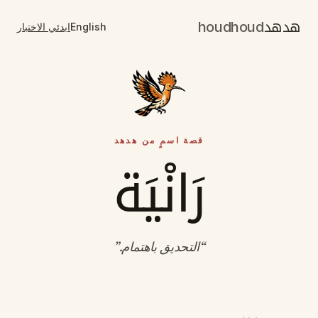
هدهد
houdhoud
English
ابدئي الاختبار
قصة اسمٍ من هدهد
رَانْيَة
“
التحديق باهتمام
.”