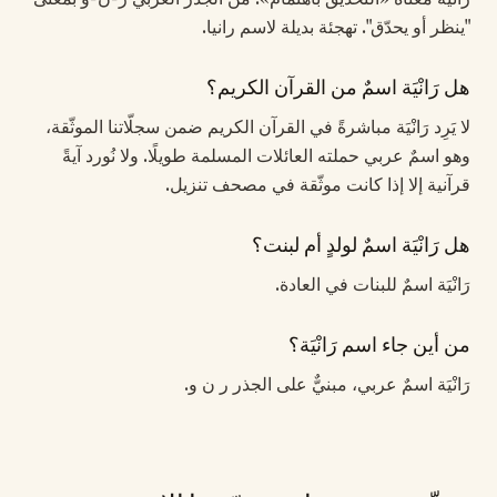
"ينظر أو يحدّق". تهجئة بديلة لاسم رانيا.
هل رَانْيَة اسمٌ من القرآن الكريم؟
لا يَرِد رَانْيَة مباشرةً في القرآن الكريم ضمن سجلّاتنا الموثّقة،
وهو اسمٌ عربي حملته العائلات المسلمة طويلًا. ولا نُورد آيةً
قرآنية إلا إذا كانت موثّقة في مصحف تنزيل.
هل رَانْيَة اسمٌ لولدٍ أم لبنت؟
رَانْيَة اسمٌ للبنات في العادة.
من أين جاء اسم رَانْيَة؟
رَانْيَة اسمٌ عربي، مبنيٌّ على الجذر ر ن و.