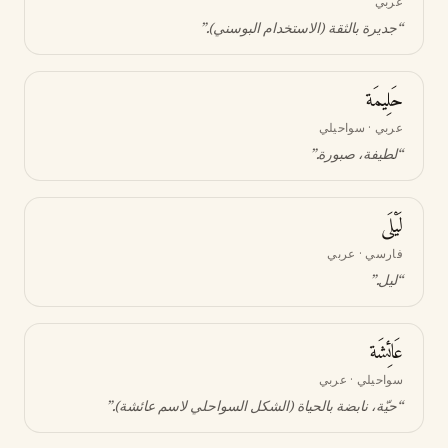
عربي
“
جديرة بالثقة (الاستخدام البوسني)
.”
حَلِيمَة
عربي · سواحيلي
“
لطيفة، صبورة
.”
لَيْلَى
فارسي · عربي
“
ليل
.”
عَائِشَة
سواحيلي · عربي
“
حيّة، نابضة بالحياة (الشكل السواحلي لاسم عائشة)
.”