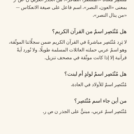
بمعنى «العون، النصر». اسم فاعل على صيغة الانعكاس —
«من ينال النصر».
هل مُنْتَصِر اسمٌ من القرآن الكريم؟
لا يَرِد مُنْتَصِر مباشرةً في القرآن الكريم ضمن سجلّاتنا الموثّقة،
وهو اسمٌ عربي حملته العائلات المسلمة طويلًا. ولا نُورد آيةً
قرآنية إلا إذا كانت موثّقة في مصحف تنزيل.
هل مُنْتَصِر اسمٌ لولدٍ أم لبنت؟
مُنْتَصِر اسمٌ للأولاد في العادة.
من أين جاء اسم مُنْتَصِر؟
مُنْتَصِر اسمٌ عربي، مبنيٌّ على الجذر ن ص ر.