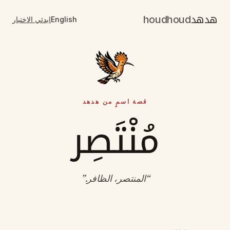
هدهد
houdhoud
English
ابدئي الاختبار
قصة اسمٍ من هدهد
مُنْتَصِر
“
المنتصر، الظافر
.”