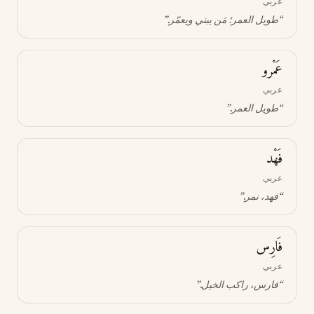
عربي
“
طويل العمر؛ مَن يبني ويعمّر
.”
عَمْرو
عربي
“
طويل العمر
.”
فَهْد
عربي
“
فهد، نمر
.”
فَارِس
عربي
“
فارس، راكب الخيل
.”