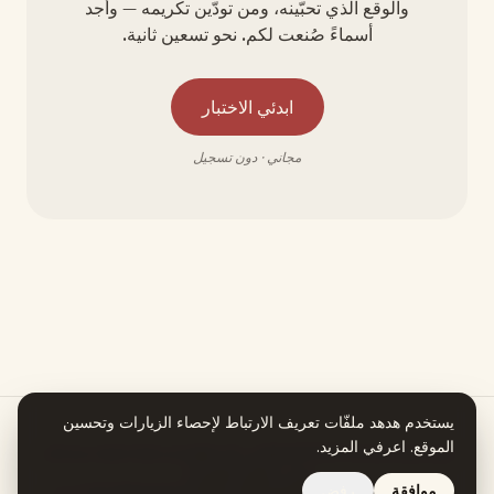
والوقع الذي تحبّينه، ومن تودّين تكريمه — وأجد
أسماءً صُنعت لكم. نحو تسعين ثانية.
ابدئي الاختبار
مجاني · دون تسجيل
يستخدم هدهد ملفّات تعريف الارتباط لإحصاء الزيارات وتحسين
الموقع.
اعرفي المزيد
.
هدهد يعمل بمساعدة الذكاء الاصطناعي. كل معلومة في قصة اسمكِ تستند إلى
مصدر يمكنكِ التحقق منه.
موافقة
رفض
تصفّحي جميع الأسماء
نبذة
الخصوصية
الشروط
استرجاع المبلغ
© 2026 هدهد