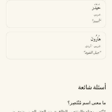
حَيْدَر
عربي
“
أسد
.”
هَارُون
عربي · أردي
“
جبل القوة
.”
أسئلة شائعة
ما معنى اسم مُنْتَصِر؟
مُنْتَصِر معناه «المنتصر، الظافر». من الجذر العربي ن-ص-ر