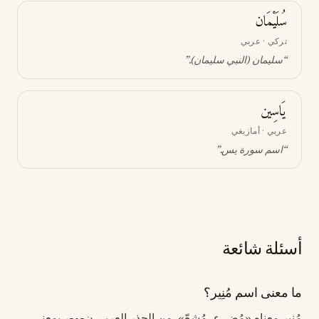
سُلَيْمَان
تركي · عربي
“
سليمان (النبي سليمان)
.”
يَاسِين
عربي · أمازيغي
“
اسم سورة يس
.”
أسئلة شائعة
ما معنى اسم مُنِير؟
مُنِير معناه «مُضيء، مُشِعّ». من الجذر العربي ن-و-ر بمعنى