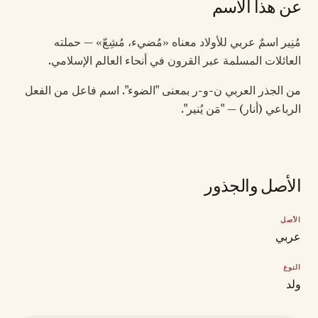
عن هذا الاسم
مُنِير اسمٌ عربي للأولاد معناه «مُضيء، مُشِعّ» — حملته
العائلات المسلمة عبر القرون في أنحاء العالم الإسلامي.
من الجذر العربي ن-و-ر بمعنى "الضوء". اسم فاعل من الفعل
الرباعي (أنار) — "مَن يُنير".
الأصل والجذور
الأصل
عربي
النوع
ولد