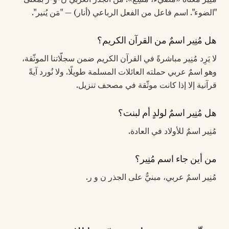
"الضوء". اسم فاعل من الفعل الرباعي (أنار) — "مَن يُنير".
هل مُنِير اسمٌ من القرآن الكريم؟
لا يَرِد مُنِير مباشرةً في القرآن الكريم ضمن سجلّاتنا الموثّقة،
وهو اسمٌ عربي حملته العائلات المسلمة طويلًا. ولا نُورد آيةً
قرآنية إلا إذا كانت موثّقة في مصحف تنزيل.
هل مُنِير اسمٌ لولدٍ أم لبنت؟
مُنِير اسمٌ للأولاد في العادة.
من أين جاء اسم مُنِير؟
مُنِير اسمٌ عربي، مبنيٌّ على الجذر ن و ر.