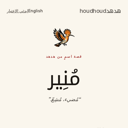
هدهد
houdhoud
English
ابدئي الاختبار
قصة اسمٍ من هدهد
مُنِير
“
مُضيء، مُشِعّ
.”