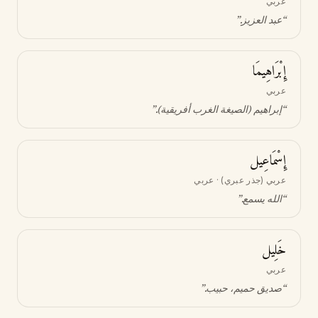
عربي
“
عبد العزيز
.”
إِبْرَاهِيمَا
عربي
“
إبراهيم (الصيغة الغرب أفريقية)
.”
إِسْمَاعِيل
عربي (جذر عبري) · عربي
“
الله يسمع
.”
خَلِيل
عربي
“
صديق حميم، حبيب
.”