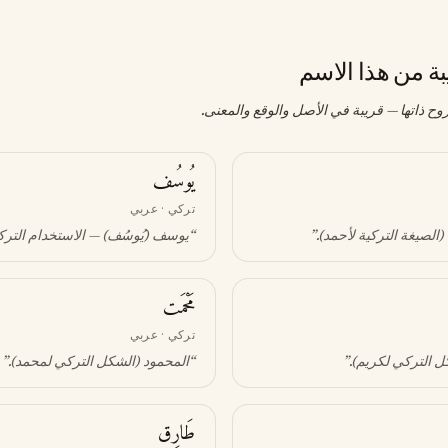
بة من هذا الاسم
وح ذاتها — قريبة في الأصل والوقع والمعنى.
يُوسُف
تركي · عربي
 (الصيغة التركية لأحمد)
.”
“
يوسف (يُوسُف) — الاستخدام التر
مَحْمَت
تركي · عربي
ل التركي لكريم)
.”
“
المحمود (الشكل التركي لمحمد)
.”
طَارِق