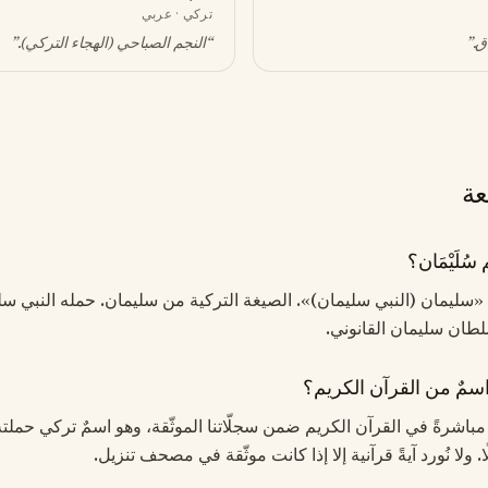
تركي · عربي
اق
.”
“
النجم الصباحي (الهجاء التركي)
.”
عة
ُلَيْمَان؟
ناه «سليمان (النبي سليمان)». الصيغة التركية من سليمان. حمله النبي س
لطان سليمان القانوني.
 اسمٌ من القرآن الكريم؟
مَان مباشرةً في القرآن الكريم ضمن سجلّاتنا الموثّقة، وهو اسمٌ تركي حملته
 ولا نُورد آيةً قرآنية إلا إذا كانت موثّقة في مصحف تنزيل.