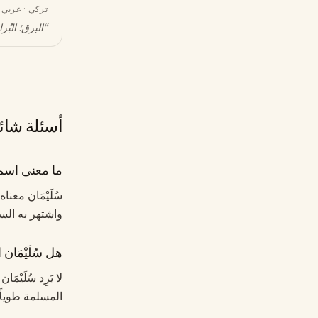
تركي · عربي
“
البرق؛ البُر
أسئلة شائ
ما معنى اسم س
سُلَيْمَان مع
واشتهر به الس
هل سُلَيْمَان
لا يَرِد سُلَيْ
المسلمة طويلًا.