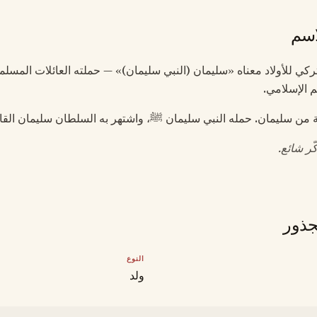
اسم
ٌ تركي للأولاد معناه «سليمان (النبي سليمان)» — حملته العائلات المسل
م الإسلامي.
ة من سليمان. حمله النبي سليمان ﷺ، واشتهر به السلطان سليمان القان
ر شائع.
جذور
النوع
ولد