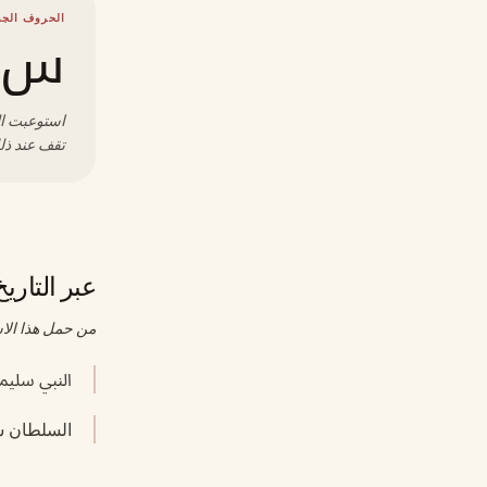
الحروف الجذ
س 
استوعبت ال
تقف عند ذل
عبر التاريخ
من حمل هذا الا
النبي سلي
السلطان سليمان القا