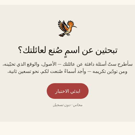
تبحثين عن اسمٍ صُنع لعائلتك؟
سأطرح ستّ أسئلة دافئة عن عائلتك — الأصول، والوقع الذي تحبّينه،
ومن تودّين تكريمه — وأجد أسماءً صُنعت لكم. نحو تسعين ثانية.
ابدئي الاختبار
مجاني · دون تسجيل