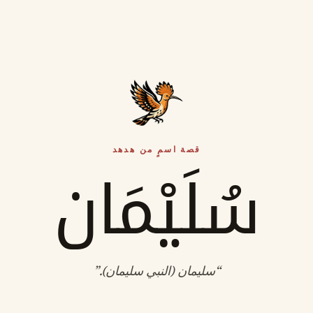
قصة اسمٍ من هدهد
سُلَيْمَان
“
سليمان (النبي سليمان)
.”