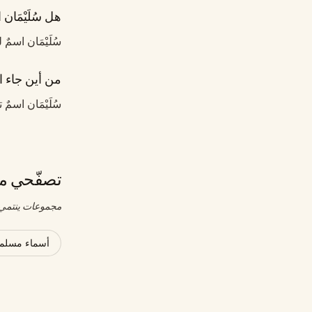
هل سُلَيْمَان 
سُلَيْمَان اسمٌ 
من أين جاء اس
سُلَيْمَان اسم
تصفّحي مج
مجموعات ينتمي إ
أسماء مسلمة