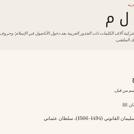
رية
ل م
تركية آلاف الكلمات ذات الجذور العربية بعد دخول الأناضول في الإسلام؛ وحروف 
ك الملتقى.
سم من قبل.
مان ﷺ
نوني (1494–1566)، سلطان عثماني