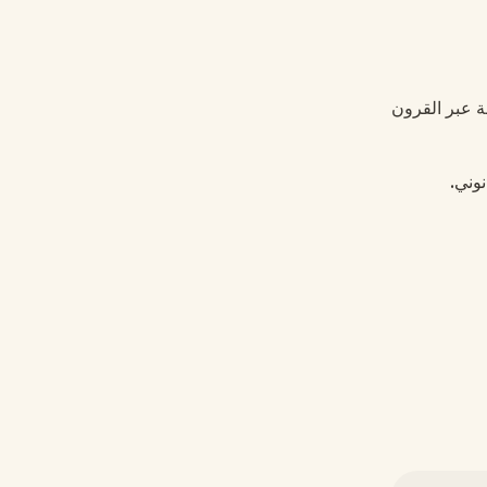
مة عبر القرون
وني.