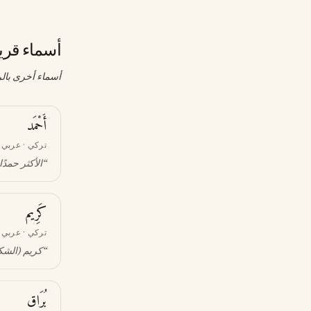
أسماء قري
أسماء أخرى بالر
أَحْمَد
تركي · عربي
“
الأكثر حمدًا
كَرِيم
تركي · عربي
“
كريم (الشك
بُرَاق