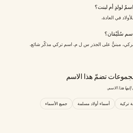
اسمٌ لولدٍ أم لبنت؟
للأولاد في العادة.
م سُلَيْمَان؟
ٌ تركي، مبنيٌّ على الجذر س ل م. اسم تركي مذكّر شائع.
موعات تضمّ هذا الاسم
ليها هذا الاسم.
 تركية
أسماء أولاد مسلمة
جميع الأسماء