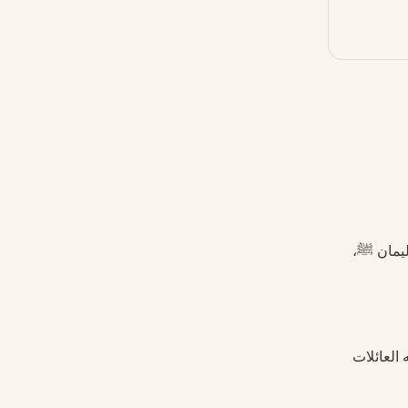
ليمان ﷺ،
 العائلات