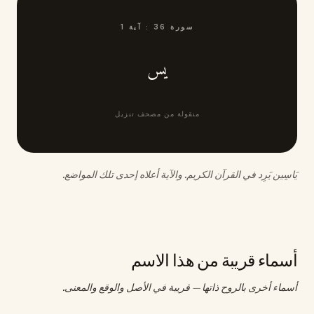
سورة
36
:
آية
1
يس
منقولة من مصحف تنزيل
يَاسِين يَرِد في القرآن الكريم. والآية أعلاه إحدى تلك المواضع.
أسماء قريبة من هذا الاسم
أسماء أخرى بالروح ذاتها — قريبة في الأصل والوقع والمعنى.