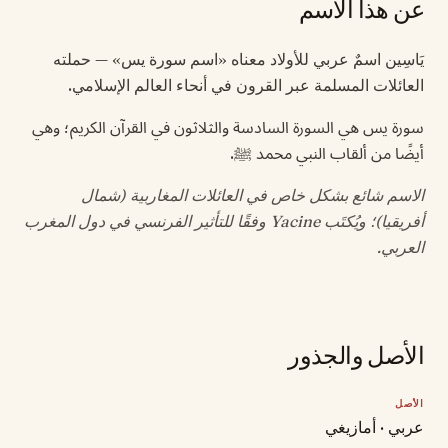
عن هذا الاسم
يَاسِين اسمٌ عربي للأولاد معناه «اسم سورة يس» — حملته
العائلات المسلمة عبر القرون في أنحاء العالم الإسلامي.
سورة يس هي السورة السادسة والثلاثون في القرآن الكريم؛ وهي
أيضًا من ألقاب النبي محمد ﷺ.
الاسم شائع بشكل خاص في العائلات المغاربية (شمال
أفريقيا)؛ ويُكتَب Yacine وفقًا للتأثير الفرنسي في دول المغرب
العربي.
الأصل والجذور
الأصل
عربي · أمازيغي