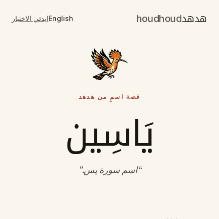
هدهد
houdhoud
English
ابدئي الاختبار
قصة اسمٍ من هدهد
يَاسِين
“
اسم سورة يس
.”