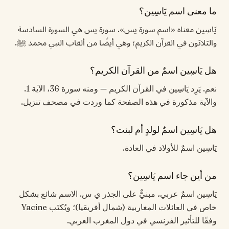
ما معنى اسم يَاسِين؟
يَاسِين معناه «اسم سورة يس». سورة يس هي السورة السادسة
والثلاثون في القرآن الكريم؛ وهي أيضًا من ألقاب النبي محمد ﷺ.
هل يَاسِين اسمٌ من القرآن الكريم؟
نعم. يَرِد يَاسِين في القرآن الكريم — ومنه سورة 36، الآية 1.
والآية مذكورة في هذه الصفحة كما وردت في مصحف تنزيل.
هل يَاسِين اسمٌ لولدٍ أم لبنت؟
يَاسِين اسمٌ للأولاد في العادة.
من أين جاء اسم يَاسِين؟
يَاسِين اسمٌ عربي، مبنيٌّ على الجذر ي س. الاسم شائع بشكل
خاص في العائلات المغاربية (شمال أفريقيا)؛ ويُكتَب Yacine
وفقًا للتأثير الفرنسي في دول المغرب العربي.