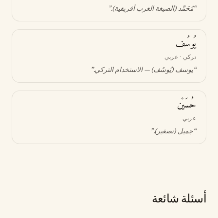
“
مُحَمَّد (الصيغة الغرب أفريقية)
.”
يُوسُف
تركي · عربي
“
يوسف (يُوسُف) — الاستخدام التركي
.”
حُسَيْن
عربي
“
جميل (تصغير)
.”
أسئلة شائعة