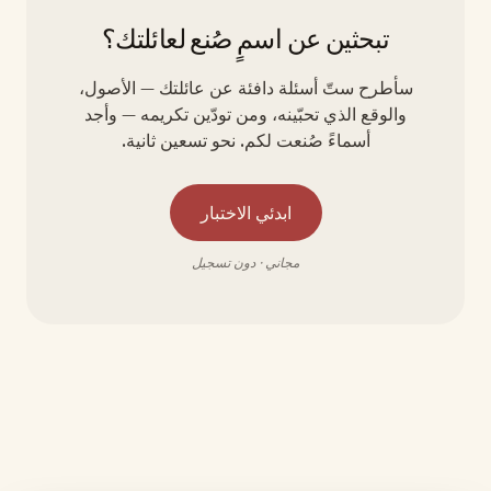
تبحثين عن اسمٍ صُنع لعائلتك؟
سأطرح ستّ أسئلة دافئة عن عائلتك — الأصول،
والوقع الذي تحبّينه، ومن تودّين تكريمه — وأجد
أسماءً صُنعت لكم. نحو تسعين ثانية.
ابدئي الاختبار
مجاني · دون تسجيل