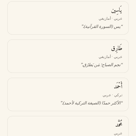
يَاسِين
عربي · أمازيغي
“
يس (السورة القرآنية)
.”
طَارِق
عربي · أمازيغي
“
نجم الصباح؛ مَن يَطرُق
.”
أَحْمَد
تركي · عربي
“
الأكثر حمدًا (الصيغة التركية لأحمد)
.”
مُحَمَّد
عربي