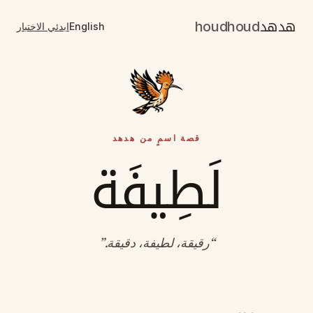
هدهد
houdhoud
English
ابدئي الاختبار
قصة اسمٍ من هدهد
لَطِيفَة
“
رقيقة، لطيفة، دقيقة
.”