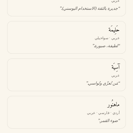
عربي
“
جديرة بالثقة (الاستخدام البوسني)
.”
حَلِيمَة
عربي · سواحيلي
“
لطيفة، صبورة
.”
آسِيَة
عربي
“
مَن تُعزّي وتُواسي
.”
ماهنُور
أردي · فارسي · عربي
“
ضوء القمر
.”