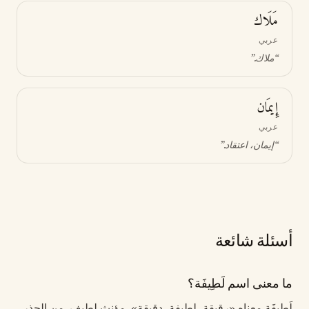
مَلَاك
عربي
“
ملاك
.”
إِيمَان
عربي
“
إيمان، اعتقاد
.”
أسئلة شائعة
ما معنى اسم لَطِيفَة؟
لَطِيفَة معناه «رقيقة، لطيفة، دقيقة». مؤنث لطيف. من الجذر