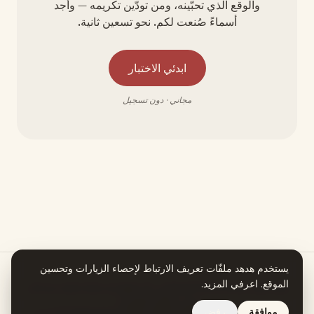
والوقع الذي تحبّينه، ومن تودّين تكريمه — وأجد
أسماءً صُنعت لكم. نحو تسعين ثانية.
ابدئي الاختبار
مجاني · دون تسجيل
يستخدم هدهد ملفّات تعريف الارتباط لإحصاء الزيارات وتحسين
الموقع.
اعرفي المزيد
.
هدهد يعمل بمساعدة الذكاء الاصطناعي. كل معلومة في قصة اسمكِ تستند إلى
مصدر يمكنكِ التحقق منه.
موافقة
رفض
تصفّحي جميع الأسماء
نبذة
الخصوصية
الشروط
استرجاع المبلغ
© 2026 هدهد