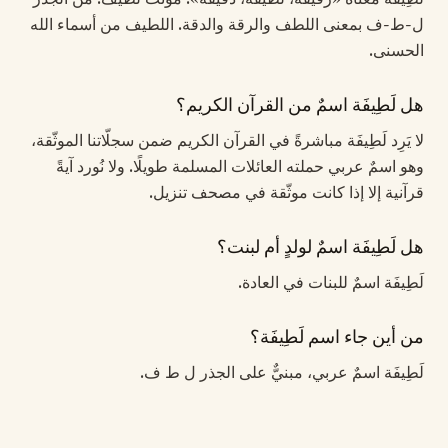
ل-ط-ف بمعنى اللطف والرقة والدقة. اللطيف من أسماء الله
الحسنى.
هل لَطِيفَة اسمٌ من القرآن الكريم؟
لا يَرِد لَطِيفَة مباشرةً في القرآن الكريم ضمن سجلّاتنا الموثّقة،
وهو اسمٌ عربي حملته العائلات المسلمة طويلًا. ولا نُورد آيةً
قرآنية إلا إذا كانت موثّقة في مصحف تنزيل.
هل لَطِيفَة اسمٌ لولدٍ أم لبنت؟
لَطِيفَة اسمٌ للبنات في العادة.
من أين جاء اسم لَطِيفَة؟
لَطِيفَة اسمٌ عربي، مبنيٌّ على الجذر ل ط ف.