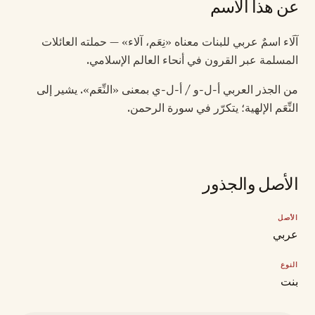
عن هذا الاسم
آلَاء اسمٌ عربي للبنات معناه «نِعَم، آلاء» — حملته العائلات
المسلمة عبر القرون في أنحاء العالم الإسلامي.
من الجذر العربي أ-ل-و / أ-ل-ي بمعنى «النِّعَم». يشير إلى
النِّعَم الإلهية؛ يتكرّر في سورة الرحمن.
الأصل والجذور
الأصل
عربي
النوع
بنت