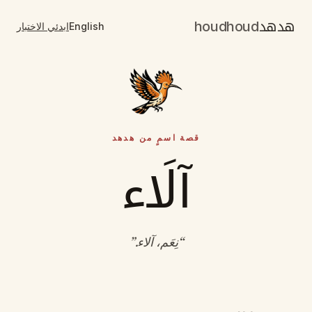
هدهد
houdhoud
English
ابدئي الاختبار
قصة اسمٍ من هدهد
آلَاء
“
نِعَم، آلاء
.”