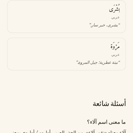
بُشْرَى
عربي
“
بشرى، خبر سار
.”
مَرْوَة
عربي
“
نبتة عطرية؛ جبل المروة
.”
أسئلة شائعة
ما معنى اسم آلَاء؟
آلَاء معناه «نِعَم، آلاء». من الجذر العربي أ-ل-و / أ-ل-ي بمعنى