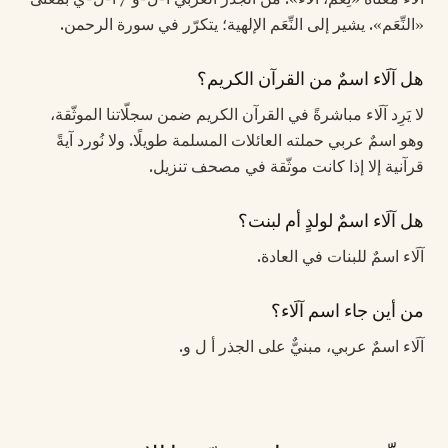
«النِّعَم». يشير إلى النِّعَم الإلهية؛ يتكرّر في سورة الرحمن.
هل آلَاء اسمٌ من القرآن الكريم؟
لا يَرِد آلَاء مباشرةً في القرآن الكريم ضمن سجلّاتنا الموثّقة،
وهو اسمٌ عربي حملته العائلات المسلمة طويلًا. ولا نُورد آيةً
قرآنية إلا إذا كانت موثّقة في مصحف تنزيل.
هل آلَاء اسمٌ لولدٍ أم لبنت؟
آلَاء اسمٌ للبنات في العادة.
من أين جاء اسم آلَاء؟
آلَاء اسمٌ عربي، مبنيٌّ على الجذر أ ل و.