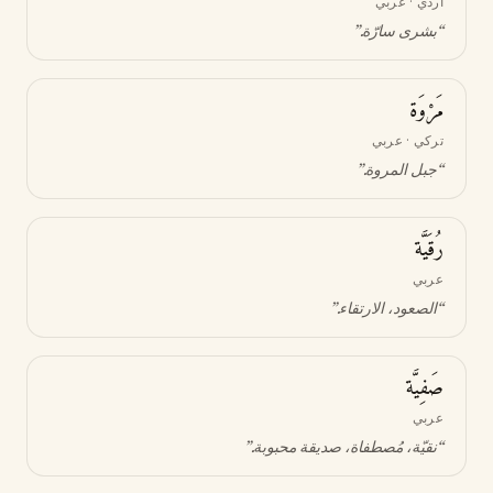
أردي · عربي
“
بشرى سارّة
.”
مَرْوَة
تركي · عربي
“
جبل المروة
.”
رُقَيَّة
عربي
“
الصعود، الارتقاء
.”
صَفِيَّة
عربي
“
نقيّة، مُصطفاة، صديقة محبوبة
.”