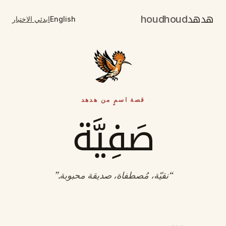
هدهد
houdhoud
English
ابدئي الاختبار
قصة اسمٍ من هدهد
صَفِيَّة
“
نقيّة، مُصطفاة، صديقة محبوبة
.”