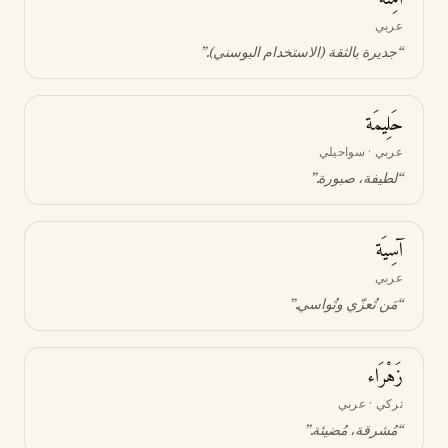
عربي
“
جديرة بالثقة (الاستخدام البوسني)
.”
حَلِيمَة
عربي · سواحيلي
“
لطيفة، صبورة
.”
آسِيَة
عربي
“
مَن تُعزّي وتُواسي
.”
زَهْرَاء
تركي · عربي
“
مُشرقة، مُضيئة
.”