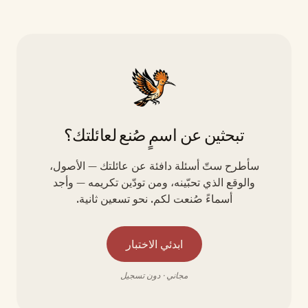
تبحثين عن اسمٍ صُنع لعائلتك؟
سأطرح ستّ أسئلة دافئة عن عائلتك — الأصول،
والوقع الذي تحبّينه، ومن تودّين تكريمه — وأجد
أسماءً صُنعت لكم. نحو تسعين ثانية.
ابدئي الاختبار
مجاني · دون تسجيل