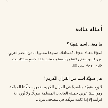
أسئلة شائعة
ما معنى اسم صَفِيَّة؟
صَفِيَّة معناه «نقيّة، مُصطفاة، صديقة محبوبة». من الجذر العربي
ص-ف-و بمعنى النقاء والصفاء. حملت هذا الاسم صفيّة بنت
حُيَيّ، زوجة النبي ﷺ.
هل صَفِيَّة اسمٌ من القرآن الكريم؟
لا يَرِد صَفِيَّة مباشرةً في القرآن الكريم ضمن سجلّاتنا الموثّقة،
وهو اسمٌ عربي حملته العائلات المسلمة طويلًا. ولا نُورد آيةً
قرآنية إلا إذا كانت موثّقة في مصحف تنزيل.