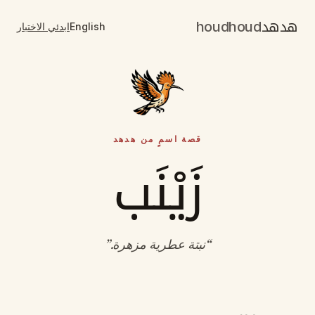
هدهد
houdhoud
English
ابدئي الاختبار
قصة اسمٍ من هدهد
زَيْنَب
“
نبتة عطرية مزهرة
.”