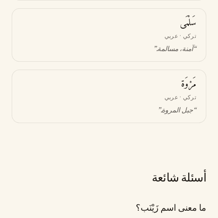
سَلْمَى
تركي · عربي
“
آمنة، مسالمة
.”
مَرْوَة
تركي · عربي
“
جبل المروة
.”
أسئلة شائعة
ما معنى اسم زَيْنَب؟