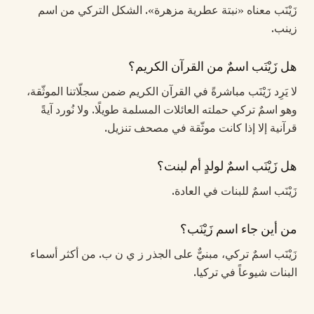
زَيْنَب معناه «نبتة عطرية مزهرة». الشكل التركي من اسم
زينب.
هل زَيْنَب اسمٌ من القرآن الكريم؟
لا يَرِد زَيْنَب مباشرةً في القرآن الكريم ضمن سجلّاتنا الموثّقة،
وهو اسمٌ تركي حملته العائلات المسلمة طويلًا. ولا نُورد آيةً
قرآنية إلا إذا كانت موثّقة في مصحف تنزيل.
هل زَيْنَب اسمٌ لولدٍ أم لبنت؟
زَيْنَب اسمٌ للبنات في العادة.
من أين جاء اسم زَيْنَب؟
زَيْنَب اسمٌ تركي، مبنيٌّ على الجذر ز ي ن ب. من أكثر أسماء
البنات شيوعاً في تركيا.