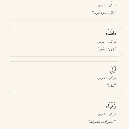
تركي · عربي
“
حيّة، مزدهرة
.”
فَاطْمَة
تركي · عربي
“
مَن تفطم
.”
لَيْلَى
تركي · عربي
“
ليل
.”
زَهْرَاء
تركي · عربي
“
مُشرقة، مُضيئة
.”