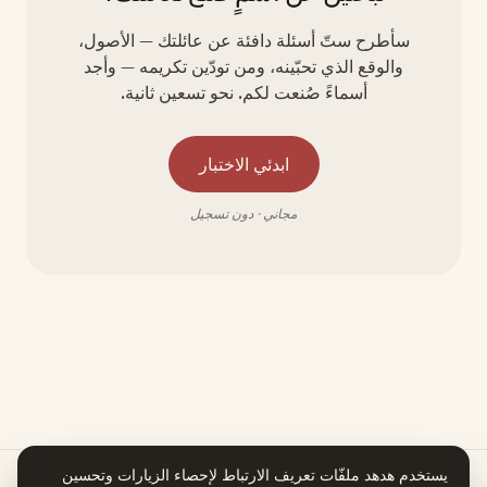
سأطرح ستّ أسئلة دافئة عن عائلتك — الأصول،
والوقع الذي تحبّينه، ومن تودّين تكريمه — وأجد
أسماءً صُنعت لكم. نحو تسعين ثانية.
ابدئي الاختبار
مجاني · دون تسجيل
يستخدم هدهد ملفّات تعريف الارتباط لإحصاء الزيارات وتحسين