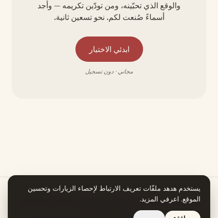
والوقع الذي تحبّينه، ومن تودّين تكريمه — وأجد
أسماءً صُنعت لكم. نحو تسعين ثانية.
ابدئي الاختبار
مجاني · دون تسجيل
يستخدم هدهد ملفّات تعريف الارتباط لإحصاء الزيارات وتحسين
الموقع.
اعرفي المزيد
.
هدهد يعمل بمساعدة الذكاء الاصطناعي. كل معلومة في قصة اسمكِ تستند إلى
مصدر يمكنكِ التحقق منه.