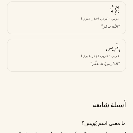
زَكَرِيَّا
عربي · عربي (جذر عبري)
“
الله يذكر
.”
إِدْرِيس
عربي · عربي (جذر عبري)
“
الدارس؛ المعلّم
.”
أسئلة شائعة
ما معنى اسم يُونِس؟