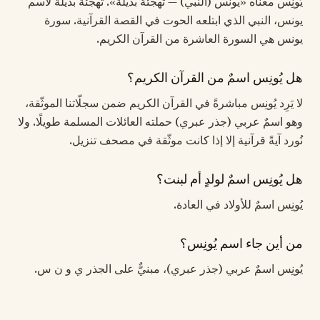
يُونِس معناه «يونس (النبي) — تهجئة بديلة». تهجئة بديلة لاسم
يونس، النبي الذي ابتلعه الحوت في القصة القرآنية. سورة
يونس هي السورة العاشرة من القرآن الكريم.
هل يُونِس اسمٌ من القرآن الكريم؟
لا يَرِد يُونِس مباشرةً في القرآن الكريم ضمن سجلّاتنا الموثّقة،
وهو اسمٌ عربي (جذر عبري) حملته العائلات المسلمة طويلًا. ولا
نُورد آيةً قرآنية إلا إذا كانت موثّقة في مصحف تنزيل.
هل يُونِس اسمٌ لولدٍ أم لبنت؟
يُونِس اسمٌ للأولاد في العادة.
من أين جاء اسم يُونِس؟
يُونِس اسمٌ عربي (جذر عبري)، مبنيٌّ على الجذر ي و ن س.