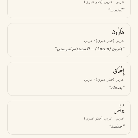
عربي · عربي (جذر عبري)
“
الحبيب
.”
هَارُون
عربي (جذر عبري) · عربي
“
هارون (Aaron) — الاستخدام البوسني
.”
إِسْحَاق
عربي (جذر عبري) · عربي
“
يضحك
.”
يُونُس
عربي · عربي (جذر عبري)
“
حمامة
.”