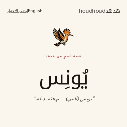
هدهد
houdhoud
English
ابدئي الاختبار
قصة اسمٍ من هدهد
يُونِس
“
يونس (النبي) — تهجئة بديلة
.”