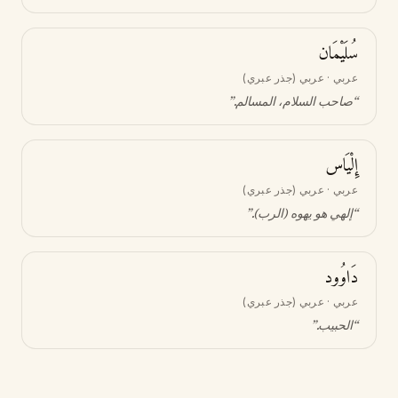
سُلَيْمَان
عربي · عربي (جذر عبري)
“
صاحب السلام، المسالم
.”
إِلْيَاس
عربي · عربي (جذر عبري)
“
إلهي هو يهوه (الرب)
.”
دَاوُود
عربي · عربي (جذر عبري)
“
الحبيب
.”