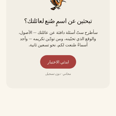
تبحثين عن اسمٍ صُنع لعائلتك؟
سأطرح ستّ أسئلة دافئة عن عائلتك — الأصول،
والوقع الذي تحبّينه، ومن تودّين تكريمه — وأجد
أسماءً صُنعت لكم. نحو تسعين ثانية.
ابدئي الاختبار
مجاني · دون تسجيل