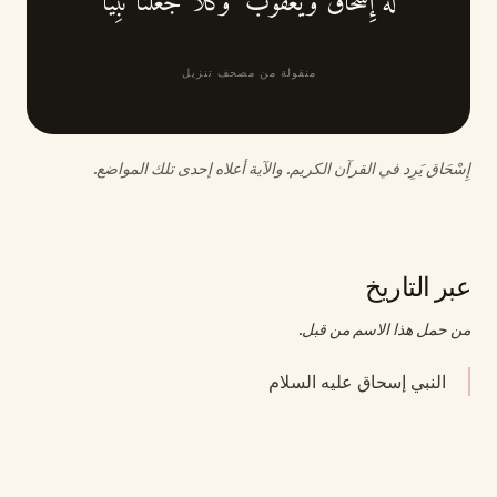
لَهُ إِسْحَاقَ وَيَعْقُوبَ ۖ وَكُلًّا جَعَلْنَا نَبِيًّا
منقولة من مصحف تنزيل
إِسْحَاق يَرِد في القرآن الكريم. والآية أعلاه إحدى تلك المواضع.
عبر التاريخ
من حمل هذا الاسم من قبل.
النبي إسحاق عليه السلام