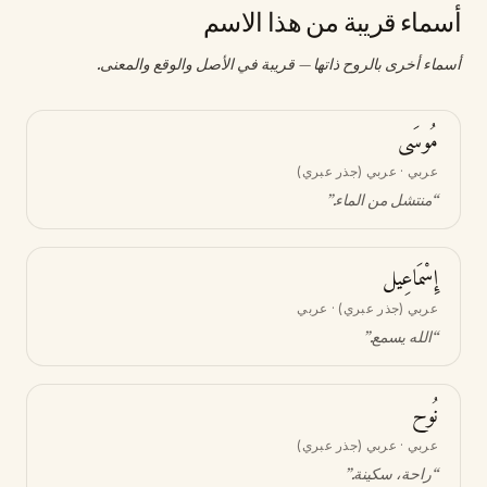
أسماء قريبة من هذا الاسم
أسماء أخرى بالروح ذاتها — قريبة في الأصل والوقع والمعنى.
مُوسَى
عربي · عربي (جذر عبري)
“
منتشل من الماء
.”
إِسْمَاعِيل
عربي (جذر عبري) · عربي
“
الله يسمع
.”
نُوح
عربي · عربي (جذر عبري)
“
راحة، سكينة
.”