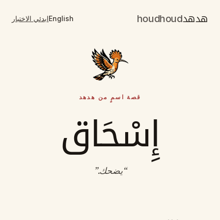
هدهد
houdhoud
English
ابدئي الاختبار
قصة اسمٍ من هدهد
إِسْحَاق
“
يضحك
.”