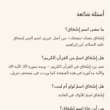
أسئلة شائعة
ما معنى اسم إِسْحَاق؟
إِسْحَاق معناه «يضحك». من أصل عبري. اسم النبي إسحاق
عليه السلام، ابن إبراهيم.
هل إِسْحَاق اسمٌ من القرآن الكريم؟
نعم. يَرِد إِسْحَاق في القرآن الكريم — ومنه سورة 19، الآية 49.
والآية مذكورة في هذه الصفحة كما وردت في مصحف تنزيل.
هل إِسْحَاق اسمٌ لولدٍ أم لبنت؟
إِسْحَاق اسمٌ للأولاد في العادة.
من أين جاء اسم إِسْحَاق؟