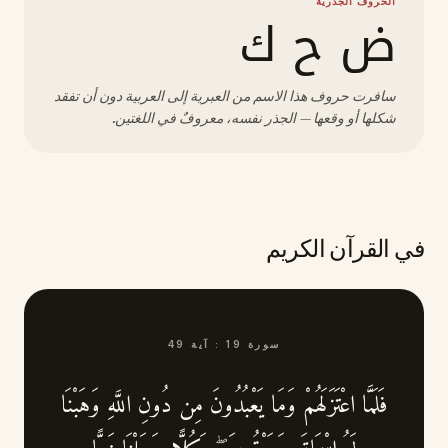
الحروف الجذرية
ض ح ك
سافرت حروف هذا الاسم من العبرية إلى العربية دون أن تفقد
شكلها أو وقعها — الجذر نفسه، معروفٌ في اللغتين.
في القرآن الكريم
سورة
19
:
آية
49
فَلَمَّا اعْتَزَلَهُمْ وَمَا يَعْبُدُونَ مِن دُونِ اللَّهِ وَهَبْنَا