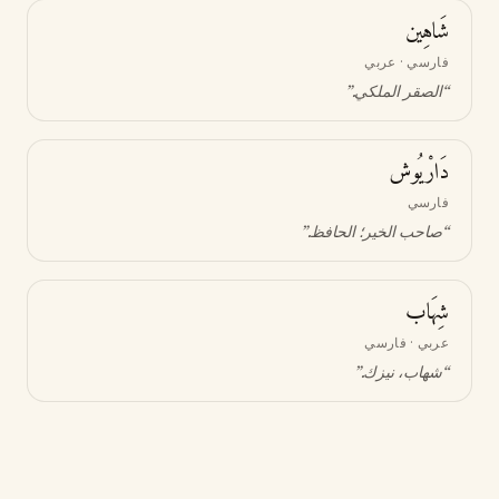
شَاهِين
فارسي · عربي
“
الصقر الملكي
.”
دَارْيُوش
فارسي
“
صاحب الخير؛ الحافظ
.”
شِهَاب
عربي · فارسي
“
شهاب، نيزك
.”