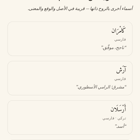
أسماء أخرى بالروح ذاتها — قريبة في الأصل والوقع والمعنى.
كَامْرَان
فارسي
“
ناجح، موفَّق
.”
آرَش
فارسي
“
مشرق؛ الرامي الأسطوري
.”
أَرْسَلَان
تركي · فارسي
“
أسد
.”