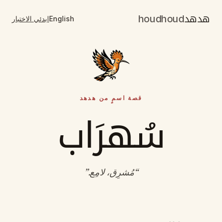
هدهد
houdhoud
English
ابدئي الاختبار
قصة اسمٍ من هدهد
سُهرَاب
“
مُشرِق، لامِع
.”