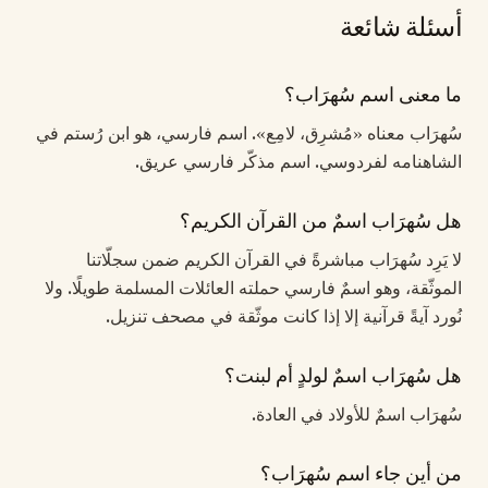
أسئلة شائعة
ما معنى اسم سُهرَاب؟
سُهرَاب معناه «مُشرِق، لامِع». اسم فارسي، هو ابن رُستم في
الشاهنامه لفردوسي. اسم مذكّر فارسي عريق.
هل سُهرَاب اسمٌ من القرآن الكريم؟
لا يَرِد سُهرَاب مباشرةً في القرآن الكريم ضمن سجلّاتنا
الموثّقة، وهو اسمٌ فارسي حملته العائلات المسلمة طويلًا. ولا
نُورد آيةً قرآنية إلا إذا كانت موثّقة في مصحف تنزيل.
هل سُهرَاب اسمٌ لولدٍ أم لبنت؟
سُهرَاب اسمٌ للأولاد في العادة.
من أين جاء اسم سُهرَاب؟