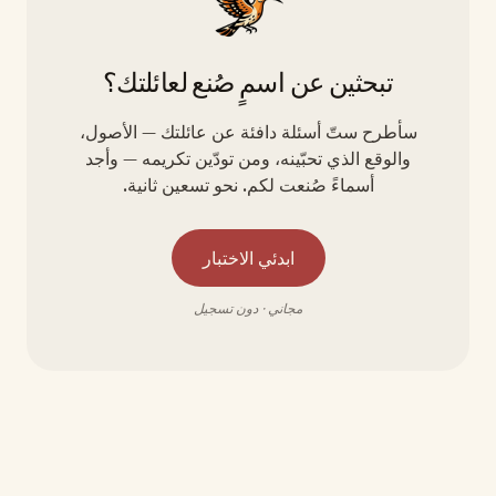
تبحثين عن اسمٍ صُنع لعائلتك؟
سأطرح ستّ أسئلة دافئة عن عائلتك — الأصول،
والوقع الذي تحبّينه، ومن تودّين تكريمه — وأجد
أسماءً صُنعت لكم. نحو تسعين ثانية.
ابدئي الاختبار
مجاني · دون تسجيل