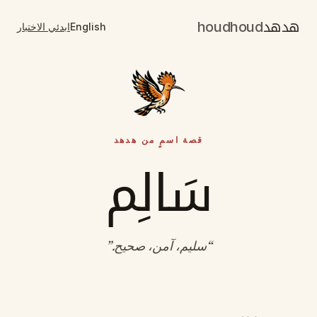
هدهد
houdhoud
English
ابدئي الاختبار
قصة اسمٍ من هدهد
سَالِم
“
سليم، آمن، صحيح
.”