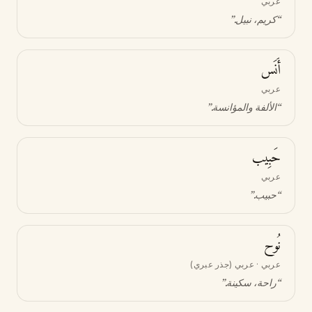
عربي
“
كريم، نبيل
.”
أَنَس
عربي
“
الألفة والمؤانسة
.”
حَبِيب
عربي
“
حبيب
.”
نُوح
عربي · عربي (جذر عبري)
“
راحة، سكينة
.”