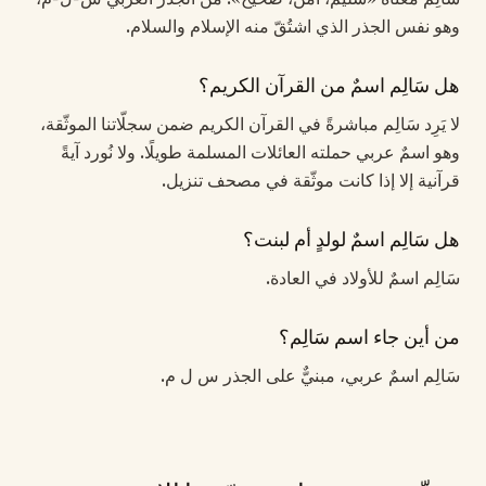
وهو نفس الجذر الذي اشتُقّ منه الإسلام والسلام.
هل سَالِم اسمٌ من القرآن الكريم؟
لا يَرِد سَالِم مباشرةً في القرآن الكريم ضمن سجلّاتنا الموثّقة،
وهو اسمٌ عربي حملته العائلات المسلمة طويلًا. ولا نُورد آيةً
قرآنية إلا إذا كانت موثّقة في مصحف تنزيل.
هل سَالِم اسمٌ لولدٍ أم لبنت؟
سَالِم اسمٌ للأولاد في العادة.
من أين جاء اسم سَالِم؟
سَالِم اسمٌ عربي، مبنيٌّ على الجذر س ل م.