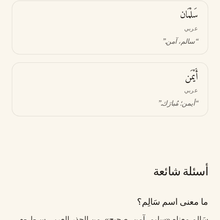
سَلْمَان
عربي
“
سالم، آمن
.”
أَيْمَن
عربي
“
أيمن؛ مُبارَك
.”
أسئلة شائعة
ما معنى اسم سَالِم؟
سَالِم معناه «سليم، آمن، صحيح». من الجذر العربي س-ل-م،