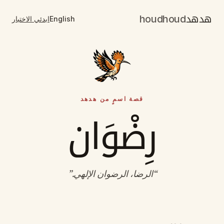
هدهد
houdhoud
English
ابدئي الاختبار
قصة اسمٍ من هدهد
رِضْوَان
“
الرضا، الرضوان الإلهي
.”