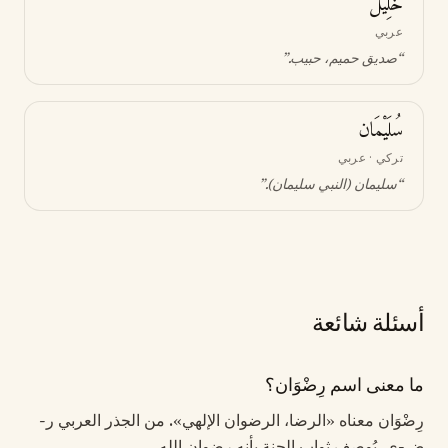
خَلِيل
عربي
“
صديق حميم، حبيب
.”
سُلَيْمَان
تركي · عربي
“
سليمان (النبي سليمان)
.”
أسئلة شائعة
ما معنى اسم رِضْوَان؟
رِضْوَان معناه «الرضا، الرضوان الإلهي». من الجذر العربي ر-
ض-ي. يُوصف ثواب الجنة بأنه رضوان الله.