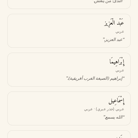
“
الندى؛ مَن يُنعش
.”
عَبْد الْعَزِيز
عربي
“
عبد العزيز
.”
إِبْرَاهِيمَا
عربي
“
إبراهيم (الصيغة الغرب أفريقية)
.”
إِسْمَاعِيل
عربي (جذر عبري) · عربي
“
الله يسمع
.”