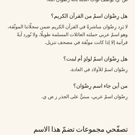
هل رِضْوَان اسمٌ من القرآن الكريم؟
لا يَرِد رِضْوَان مباشرةً في القرآن الكريم ضمن سجلّاتنا الموثّقة،
وهو اسمٌ عربي حملته العائلات المسلمة طويلًا. ولا نُورد آيةً
قرآنية إلا إذا كانت موثّقة في مصحف تنزيل.
هل رِضْوَان اسمٌ لولدٍ أم لبنت؟
رِضْوَان اسمٌ للأولاد في العادة.
من أين جاء اسم رِضْوَان؟
رِضْوَان اسمٌ عربي، مبنيٌّ على الجذر ر ض ي.
تصفّحي مجموعات تضمّ هذا الاسم