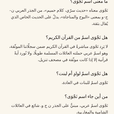
ما معنى اسم نَجْوَى؟
نَجْوَى معناه «حديث سرّي، كلام حميم». من الجذر العربي ن-
ج-و بمعنى «البوح والمناجاة». يدلّ على الحديث الخاص الذي
يُقال بثقة.
هل نَجْوَى اسمٌ من القرآن الكريم؟
لا يَرِد نَجْوَى مباشرةً في القرآن الكريم ضمن سجلّاتنا الموثّقة،
وهو اسمٌ عربي حملته العائلات المسلمة طويلًا. ولا نُورد آيةً
قرآنية إلا إذا كانت موثّقة في مصحف تنزيل.
هل نَجْوَى اسمٌ لولدٍ أم لبنت؟
نَجْوَى اسمٌ للبنات في العادة.
من أين جاء اسم نَجْوَى؟
نَجْوَى اسمٌ عربي، مبنيٌّ على الجذر ن ج و. شائع في العائلات
الشامية والمغاربية.