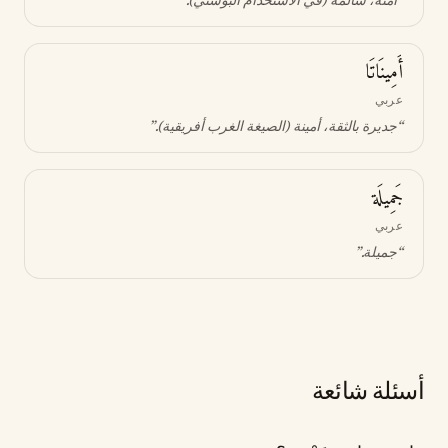
“
آمنة، سالمة (في الاستخدام البوسني)
.”
أَمِينَاتَا
عربي
“
جديرة بالثقة، أمينة (الصيغة الغرب أفريقية)
.”
جَمِيلَة
عربي
“
جميلة
.”
أسئلة شائعة