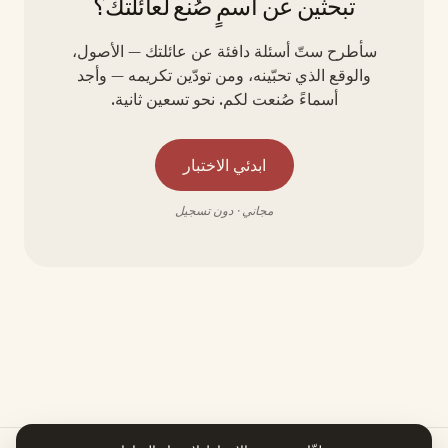
تبحثين عن اسمٍ صُنع لعائلتك؟
سأطرح ستّ أسئلة دافئة عن عائلتك — الأصول،
والوقع الذي تحبّينه، ومن تودّين تكريمه — وأجد
أسماءً صُنعت لكم. نحو تسعين ثانية.
ابدئي الاختبار
مجاني · دون تسجيل