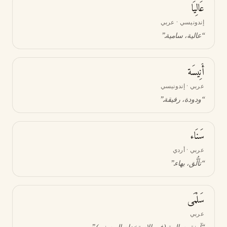
عَالِيَا
إندونيسي · عربي
“
عالية، سامية
.”
أَنِيسَة
عربي · إندونيسي
“
ودودة، رفيقة
.”
سَنَاء
عربي · أردي
“
تألُّق، بهاء
.”
سَلْمَى
عربي