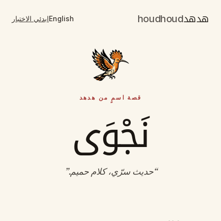
هدهد
houdhoud
English
ابدئي الاختبار
قصة اسمٍ من هدهد
نَجْوَى
“
حديث سرّي، كلام حميم
.”